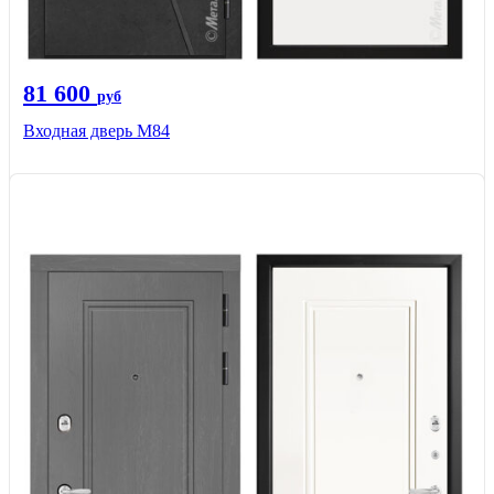
81 600
руб
Входная дверь M84