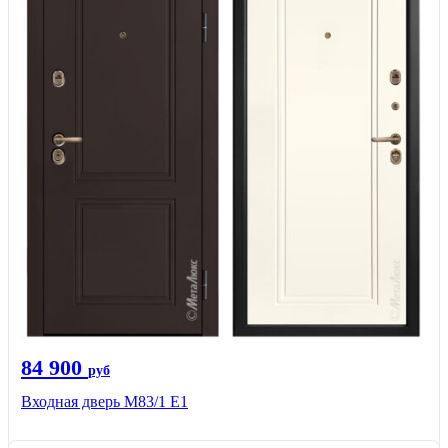
84 900
руб
Входная дверь M83/1 Е1