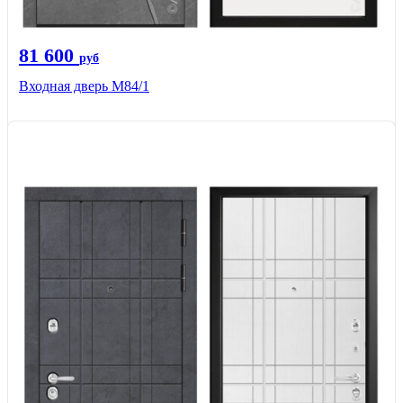
81 600
руб
Входная дверь M84/1