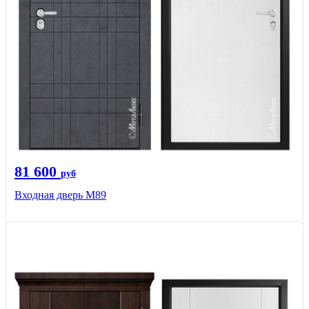
81 600
руб
Входная дверь M89