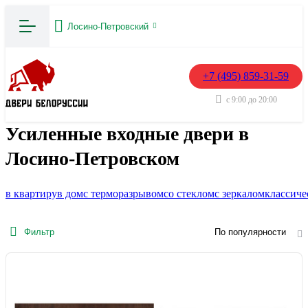
Лосино-Петровский
+7 (495) 859-31-59
с 9:00 до 20:00
Усиленные входные двери в
Лосино-Петровском
в квартиру
в дом
с терморазрывом
со стеклом
с зеркалом
классиче
Фильтр
По популярности