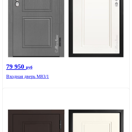
79 950
руб
Входная дверь M83/1