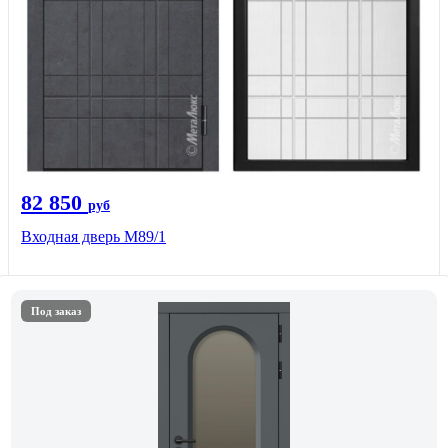
82 850
руб
Входная дверь M89/1
Под заказ