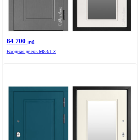
84 700
руб
Входная дверь M83/1 Z