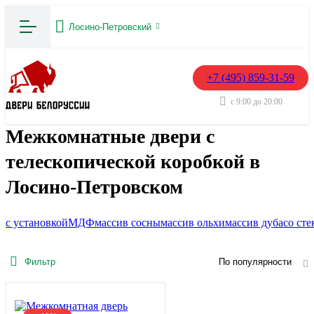
Лосино-Петровский
+7 (495) 859-31-59
с 9:00 до 20:00
Межкомнатные двери с
телескопической коробкой в
Лосино-Петровском
с установкой
МДФ
массив сосны
массив ольхи
массив дуба
со ст
Фильтр
По популярности