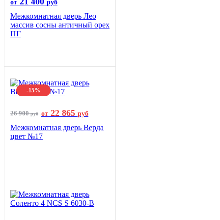
21 400
от
руб
Межкомнатная дверь Лео
массив сосны античный орех
ПГ
-15%
22 865
26 900
от
руб
руб
Межкомнатная дверь Верда
цвет №17