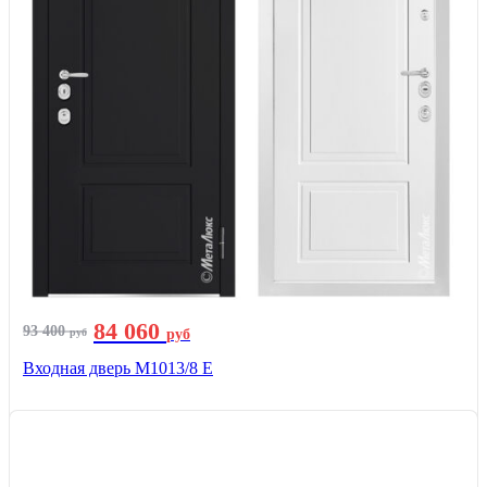
84 060
93 400
руб
руб
Входная дверь М1013/8 E