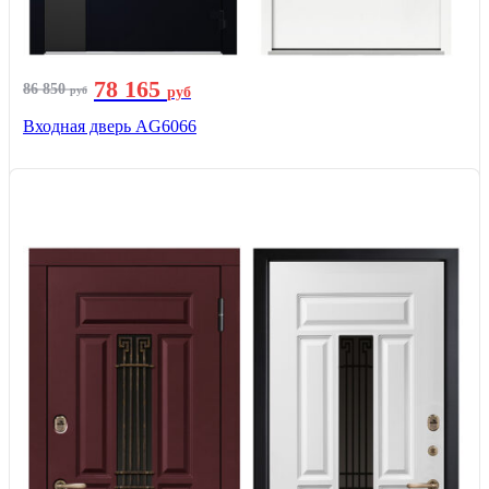
78 165
86 850
руб
руб
Входная дверь AG6066