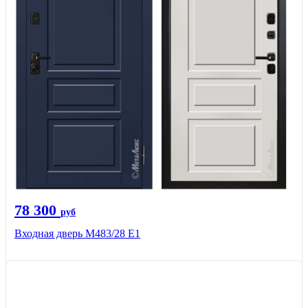
78 300
руб
Входная дверь М483/28 Е1