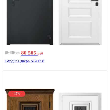
80 505
89 450
руб
руб
Входная дверь AG6058
-10%