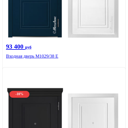
93 400
руб
Входная дверь М1029/38 E
-10%