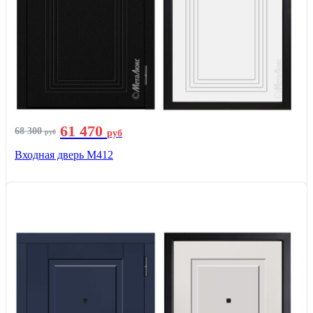
61 470
68 300
руб
руб
Входная дверь М412