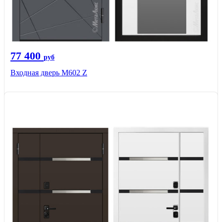
77 400
руб
Входная дверь М602 Z