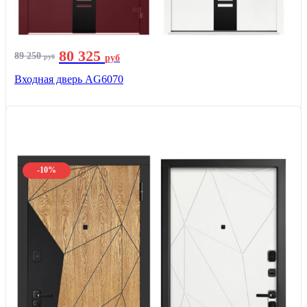
80 325
89 250
руб
руб
Входная дверь AG6070
-10%