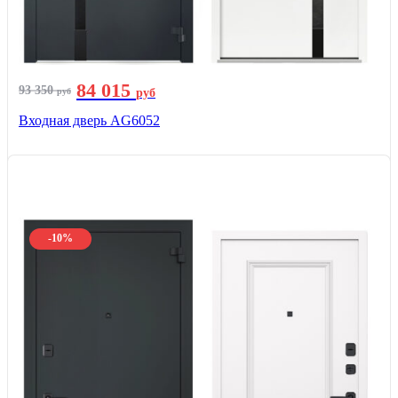
84 015
93 350
руб
руб
Входная дверь AG6052
-10%