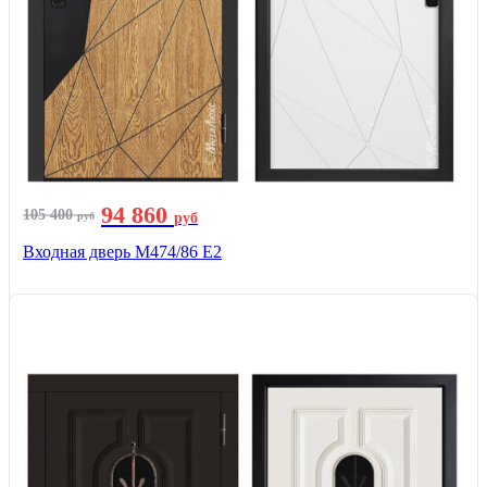
94 860
105 400
руб
руб
Входная дверь М474/86 Е2