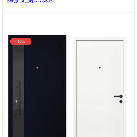
Входная дверь AG6051
-10%