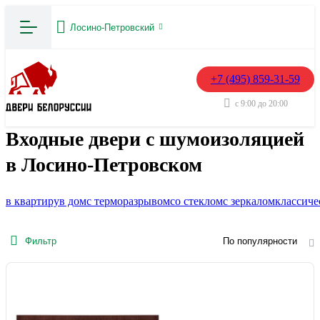
Лосино-Петровский
+7 (495) 859-31-59
с 9:00 до 20:00
Входные двери с шумоизоляцией
в Лосино-Петровском
в квартиру
в дом
с терморазрывом
со стеклом
с зеркалом
классиче
Фильтр
По популярности