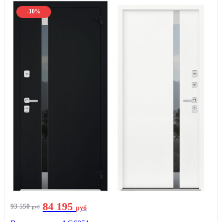
-10%
84 195
93 550
руб
руб