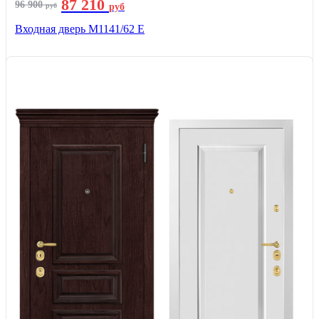
87 210
96 900
руб
руб
Входная дверь М1141/62 Е