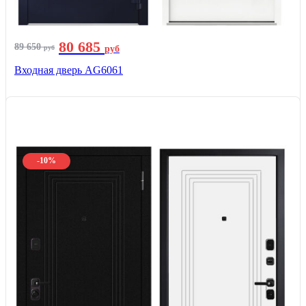
80 685
89 650
руб
руб
Входная дверь AG6061
-10%