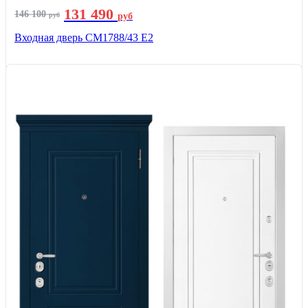
131 490
146 100
руб
руб
Входная дверь СМ1788/43 E2