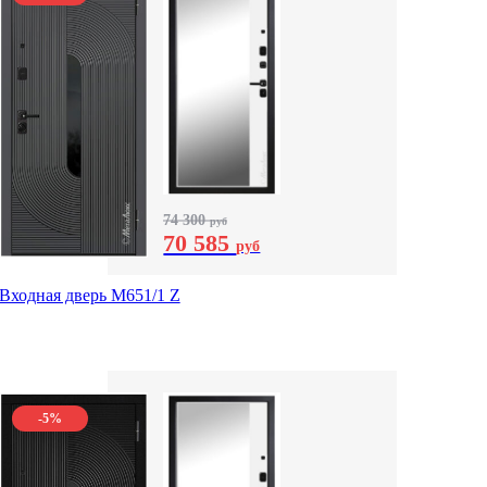
74 300
руб
70 585
руб
Входная дверь М651/1 Z
-5%