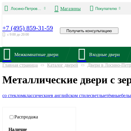
Магазины
Лосино-Петровский
Покупателю
+7 (495) 859-31-59
Получить консультацию
с 9:00 до 20:00
Межкомнатные двери
Входные двери
Главная страница
Каталог дверей
Двери в Лосино-Пет
Металлические двери с зе
со стеклом
классические
в английском стиле
светлые
тёмные
белы
Распродажа
Наличие