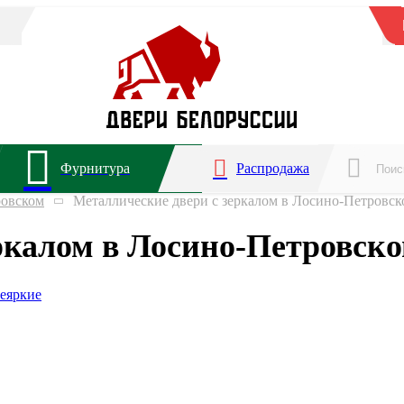
Фурнитура
Распродажа
ровском
Металлические двери с зеркалом в Лосино-Петровск
ркалом в Лосино-Петровск
е
яркие