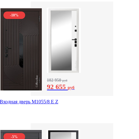
-10%
102 950
руб
92 655
руб
Входная дверь М1055/8 Е Z
-5%