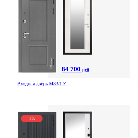
84 700
руб
Входная дверь M83/1 Z
-5%