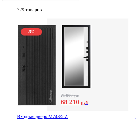
729 товаров
-5%
71 800
руб
68 210
руб
Входная дверь М748/5 Z