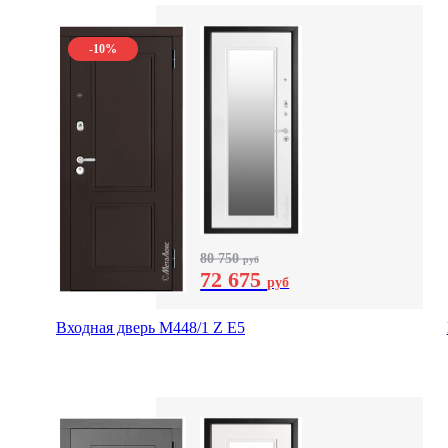
-10%
80 750
руб
72 675
руб
Входная дверь М448/1 Z Е5