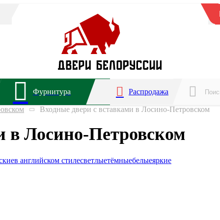
Фурнитура
Распродажа
ровском
Входные двери с вставками в Лосино-Петровском
и в Лосино-Петровском
ские
в английском стиле
светлые
тёмные
белые
яркие