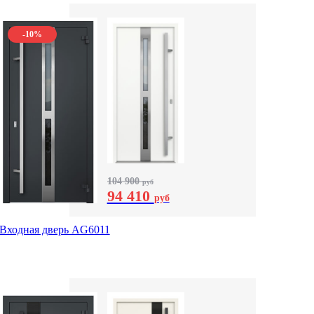
-10%
104 900
руб
94 410
руб
Входная дверь AG6011