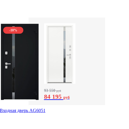
-10%
93 550
руб
84 195
руб
Входная дверь AG6051