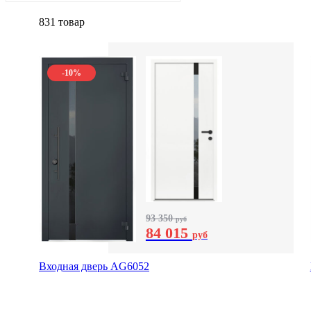
831 товар
-10%
93 350
руб
84 015
руб
Входная дверь AG6052