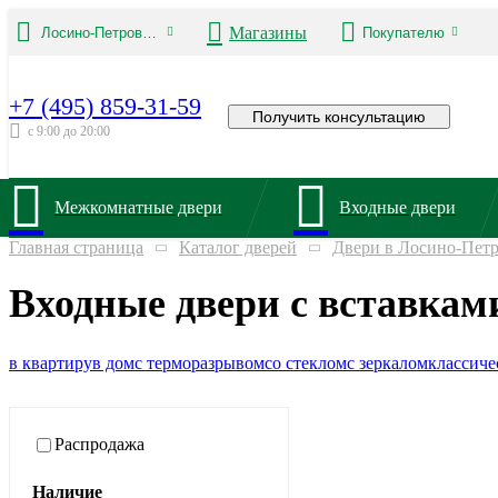
Магазины
Лосино-Петровский
Покупателю
+7 (495) 859-31-59
Получить консультацию
с 9:00 до 20:00
Межкомнатные двери
Входные двери
Главная страница
Каталог дверей
Двери в Лосино-Пет
Входные двери с вставкам
в квартиру
в дом
с терморазрывом
со стеклом
с зеркалом
классиче
Распродажа
Наличие