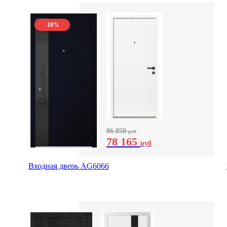
-10%
86 850
руб
78 165
руб
Входная дверь AG6066