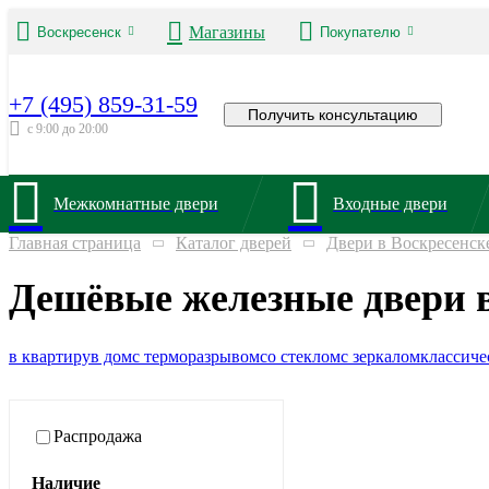
Магазины
Воскресенск
Покупателю
+7 (495) 859-31-59
Получить консультацию
с 9:00 до 20:00
Межкомнатные двери
Входные двери
Главная страница
Каталог дверей
Двери в Воскресенск
Дешёвые железные двери в
в квартиру
в дом
с терморазрывом
со стеклом
с зеркалом
классиче
Распродажа
Наличие