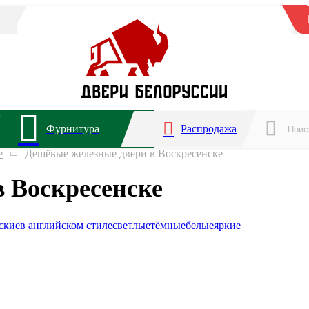
Фурнитура
Распродажа
е
Дешёвые железные двери в Воскресенске
 Воскресенске
ские
в английском стиле
светлые
тёмные
белые
яркие