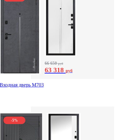
66 650
руб
63 318
руб
Входная дверь М703
-5%