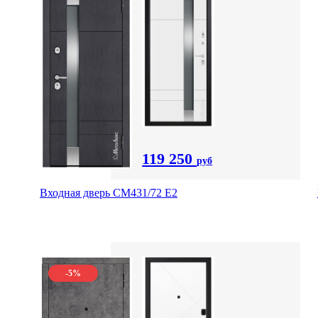
119 250
руб
Входная дверь СМ431/72 Е2
-5%