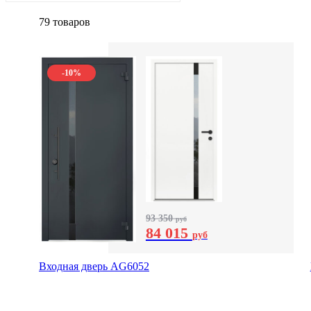
79 товаров
-10%
93 350
руб
84 015
руб
Входная дверь AG6052