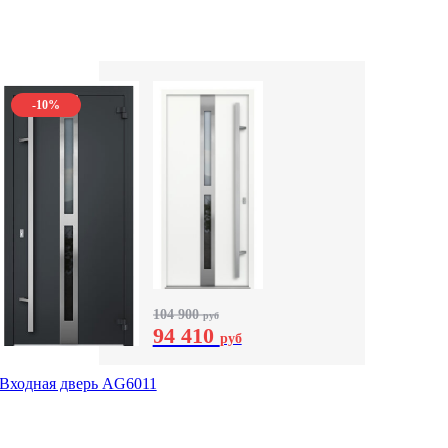
-10%
104 900
руб
94 410
руб
Входная дверь AG6011