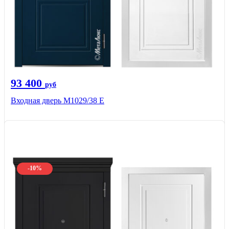
93 400
руб
Входная дверь М1029/38 E
-10%