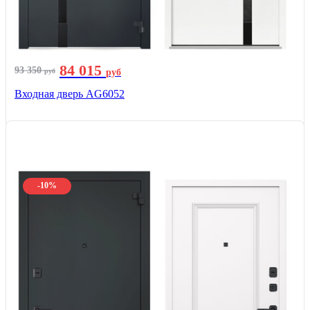
84 015
93 350
руб
руб
Входная дверь AG6052
-10%