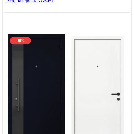
Входная дверь AG6051
-10%