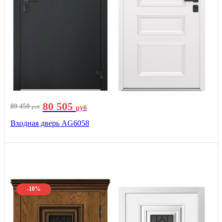
80 505
89 450
руб
руб
Входная дверь AG6058
-10%