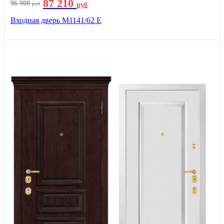
87 210
96 900
руб
руб
Входная дверь М1141/62 Е