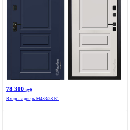
78 300
руб
Входная дверь М483/28 Е1