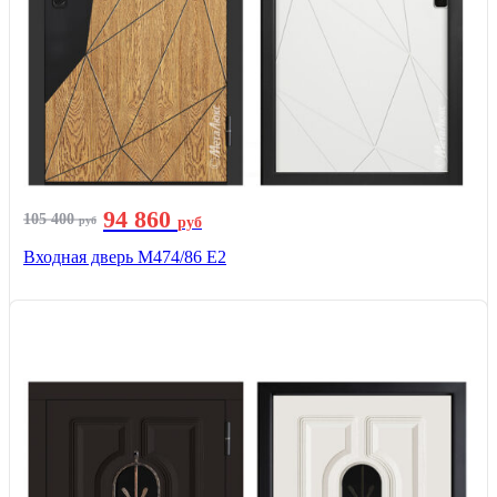
94 860
105 400
руб
руб
Входная дверь М474/86 Е2