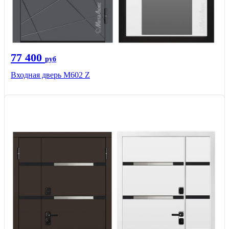
77 400
руб
Входная дверь М602 Z