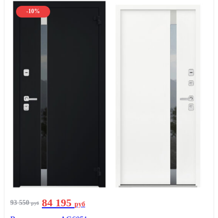
-10%
84 195
93 550
руб
руб