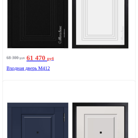
61 470
68 300
руб
руб
Входная дверь М412