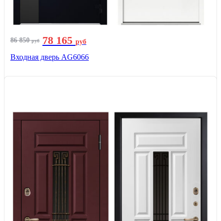
78 165
86 850
руб
руб
Входная дверь AG6066