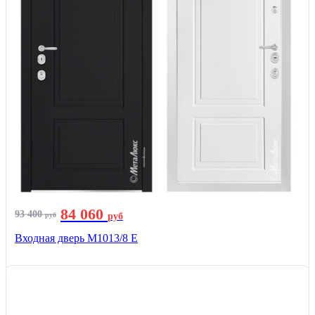
84 060
93 400
руб
руб
Входная дверь М1013/8 E