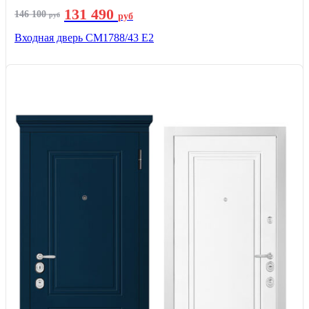
131 490
146 100
руб
руб
Входная дверь СМ1788/43 E2