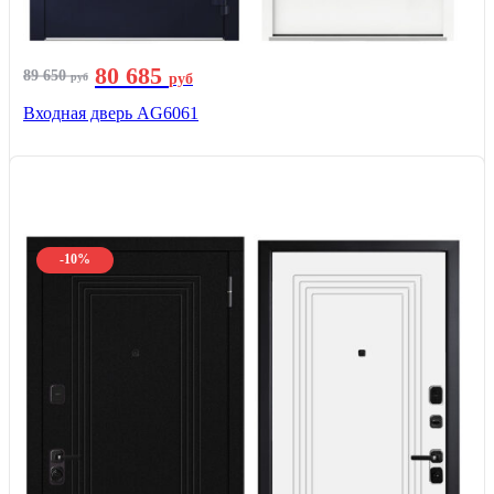
80 685
89 650
руб
руб
Входная дверь AG6061
-10%