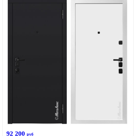
92 200
руб