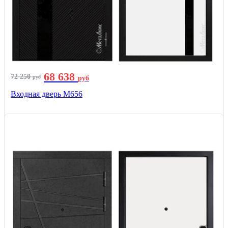
68 638
72 250
руб
руб
Входная дверь М656