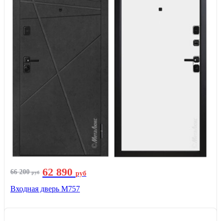
62 890
66 200
руб
руб
Входная дверь М757