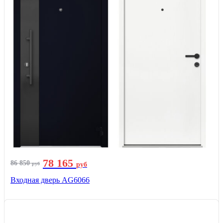
78 165
86 850
руб
руб
Входная дверь AG6066