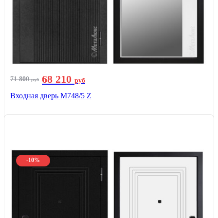
68 210
71 800
руб
руб
Входная дверь М748/5 Z
-10%