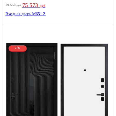
75 573
79 550
руб
руб
Входная дверь М651 Z
-5%