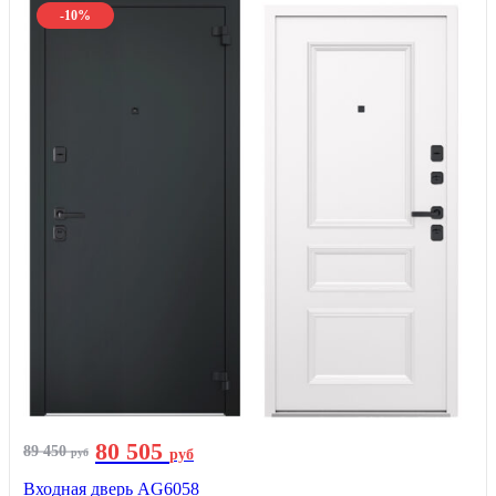
-10%
80 505
89 450
руб
руб
Входная дверь AG6058