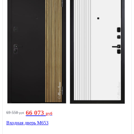
66 073
69 550
руб
руб
Входная дверь М653