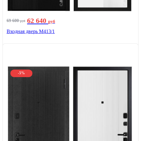
62 640
69 600
руб
руб
Входная дверь М413/1
-5%