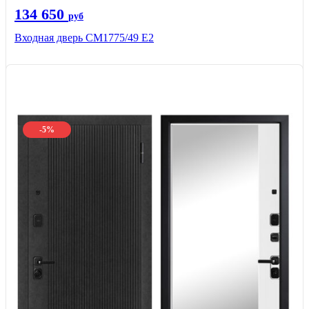
134 650
руб
Входная дверь СМ1775/49 Е2
-5%