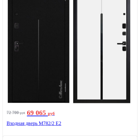
69 065
72 700
руб
руб
Входная дверь М782/2 E2