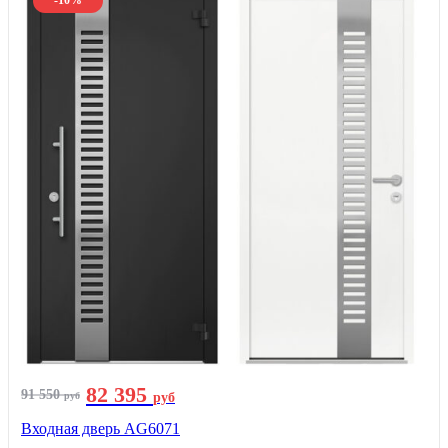
-10%
82 395
91 550
руб
руб
Входная дверь AG6071