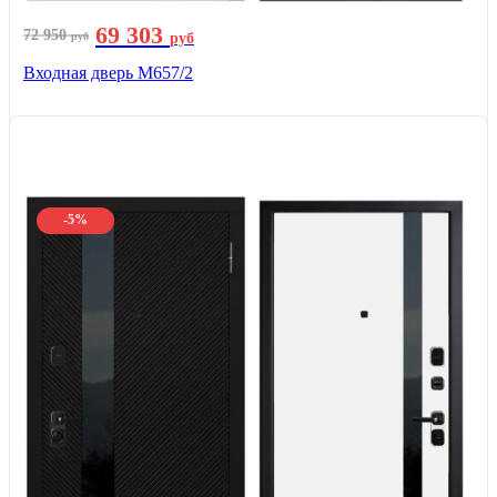
69 303
72 950
руб
руб
Входная дверь М657/2
-5%