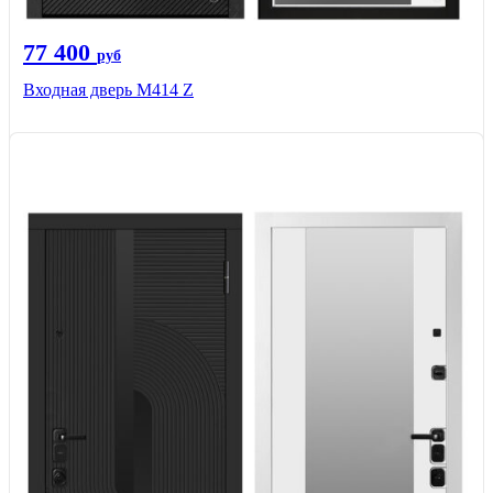
77 400
руб
Входная дверь М414 Z