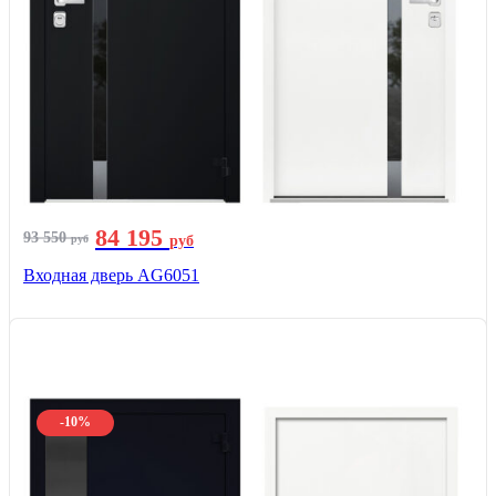
84 195
93 550
руб
руб
Входная дверь AG6051
-10%