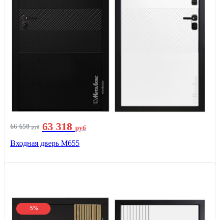
63 318
66 650
руб
руб
Входная дверь М655
-5%