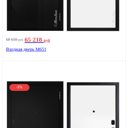
65 218
68 650
руб
руб
Входная дверь М651
-5%