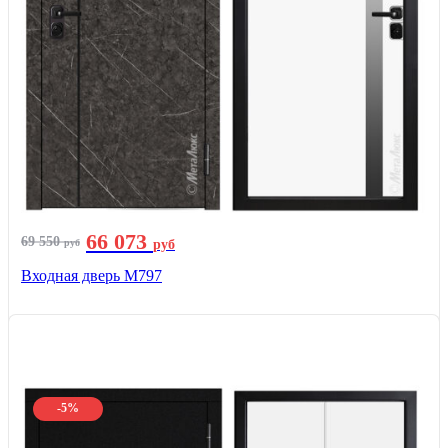
66 073
69 550
руб
руб
Входная дверь М797
-5%