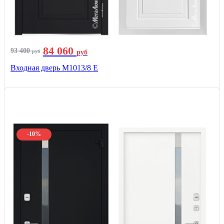
84 060
93 400
руб
руб
Входная дверь М1013/8 E
-10%