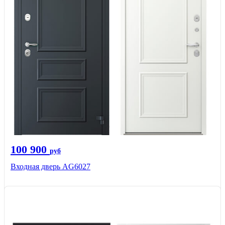
100 900
руб
Входная дверь AG6027