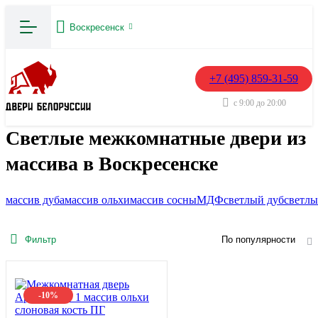
Воскресенск
+7 (495) 859-31-59
с 9:00 до 20:00
Светлые межкомнатные двери из
массива в Воскресенске
массив дуба
массив ольхи
массив сосны
МДФ
светлый дуб
светлы
Фильтр
По популярности
-10%