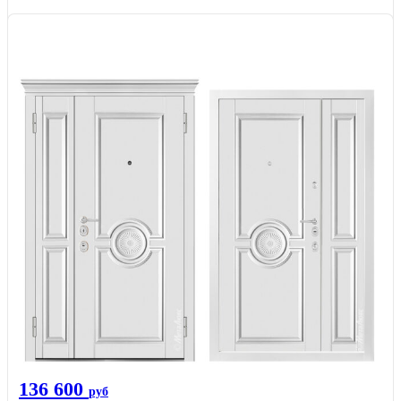
136 600
руб