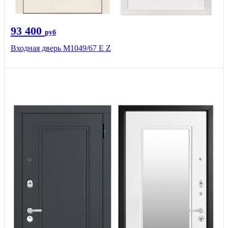
93 400
руб
Входная дверь М1049/67 Е Z