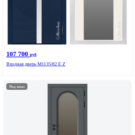
107 700
руб
Входная дверь М1135/82 Е Z
Под заказ