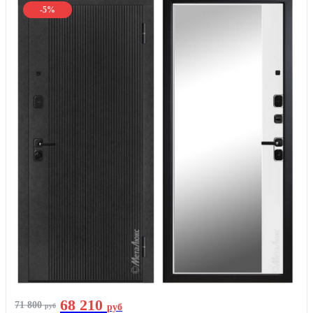
-5%
68 210
71 800
руб
руб