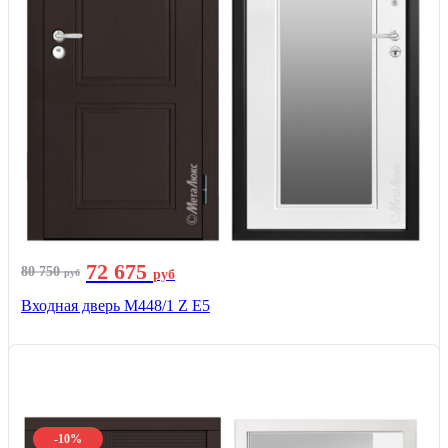
72 675
80 750
руб
руб
Входная дверь М448/1 Z Е5
-10%