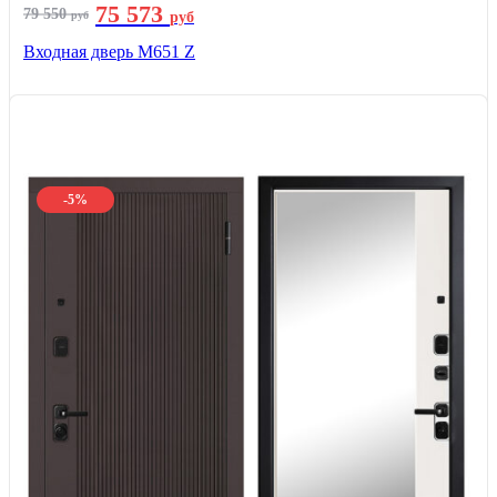
75 573
79 550
руб
руб
Входная дверь М651 Z
-5%