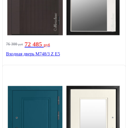
72 485
76 300
руб
руб
Входная дверь М748/3 Z Е5