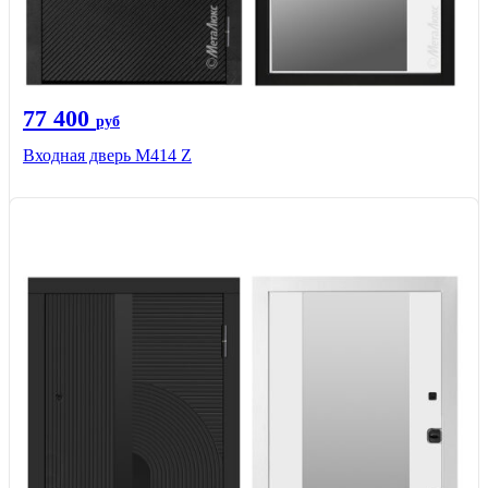
77 400
руб
Входная дверь М414 Z