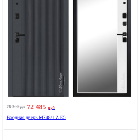
72 485
76 300
руб
руб
Входная дверь М748/1 Z Е5