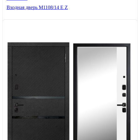
Входная дверь М1108/14 E Z