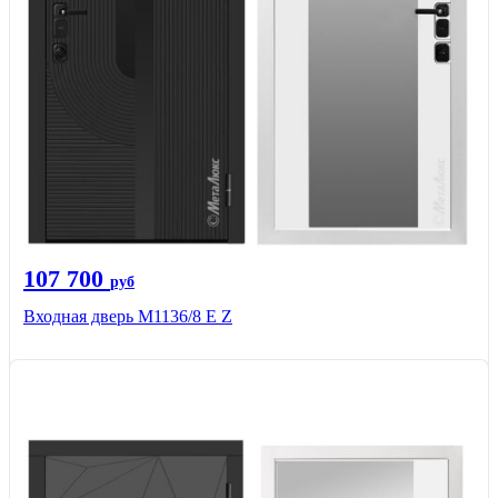
107 700
руб
Входная дверь М1136/8 Е Z