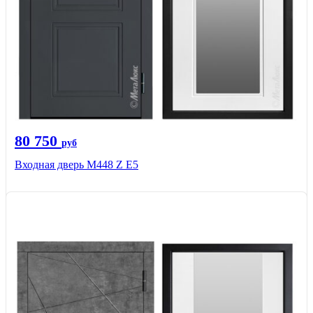
80 750
руб
Входная дверь М448 Z Е5