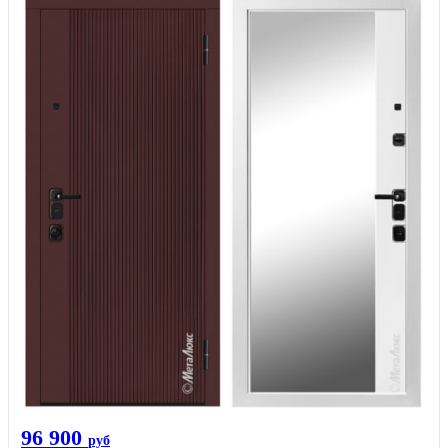
96 900
руб