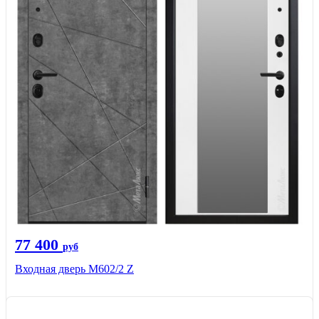
77 400
руб
Входная дверь М602/2 Z