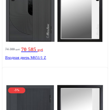
70 585
74 300
руб
руб
Входная дверь М651/1 Z
-5%