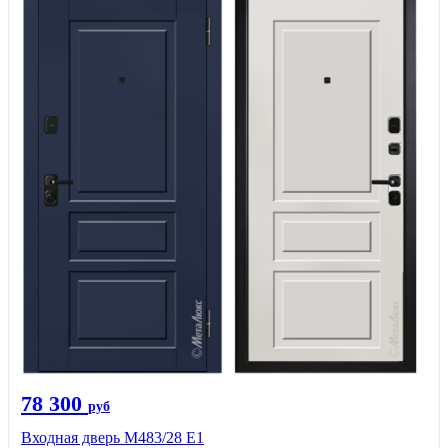
78 300
руб
Входная дверь М483/28 Е1