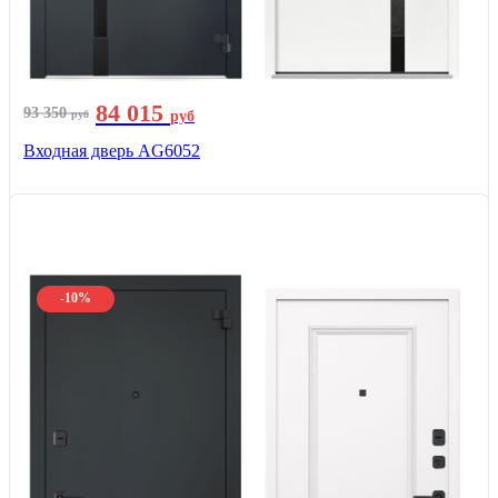
84 015
93 350
руб
руб
Входная дверь AG6052
-10%