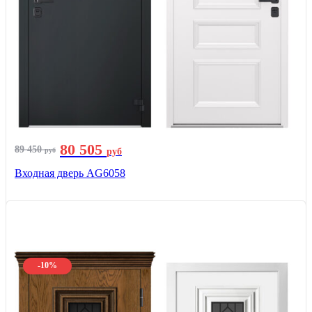
80 505
89 450
руб
руб
Входная дверь AG6058
-10%