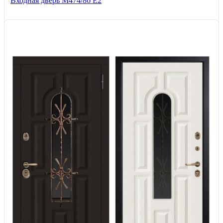
Входная дверь М474/86 Е2