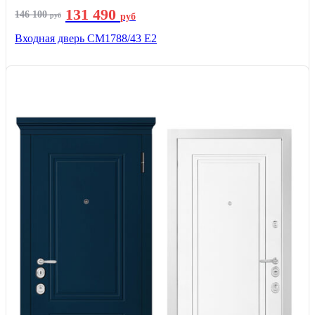
131 490
146 100
руб
руб
Входная дверь СМ1788/43 E2