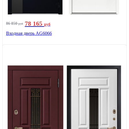
78 165
86 850
руб
руб
Входная дверь AG6066