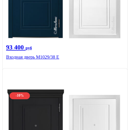
93 400
руб
Входная дверь М1029/38 E
-10%