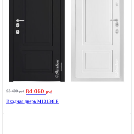
84 060
93 400
руб
руб
Входная дверь М1013/8 E