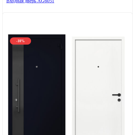
Входная дверь AG6051
-10%