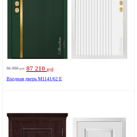
87 210
96 900
руб
руб
Входная дверь М1141/62 Е