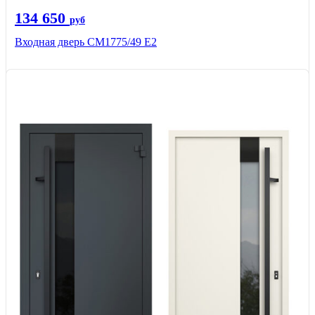
134 650
руб
Входная дверь СМ1775/49 Е2