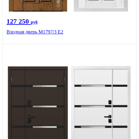
127 250
руб
Входная дверь М1797/3 Е2