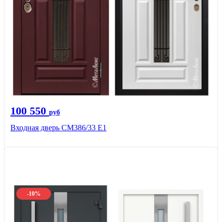
100 550
руб
Входная дверь СМ386/33 Е1
-10%