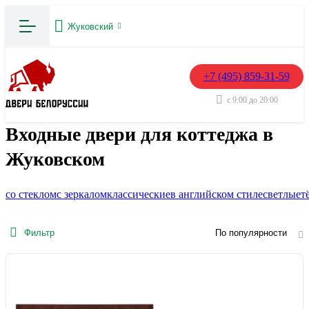
Жуковский
+7 (495) 859-31-59
с 9:00 до 20:00
Входные двери для коттеджа в
Жуковском
со стеклом
с зеркалом
классические
в английском стиле
светлые
т
Фильтр
По популярности