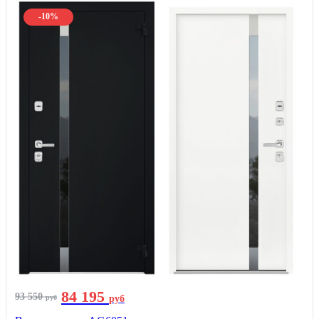
-10%
84 195
93 550
руб
руб