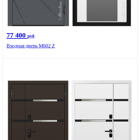
77 400
руб
Входная дверь М602 Z