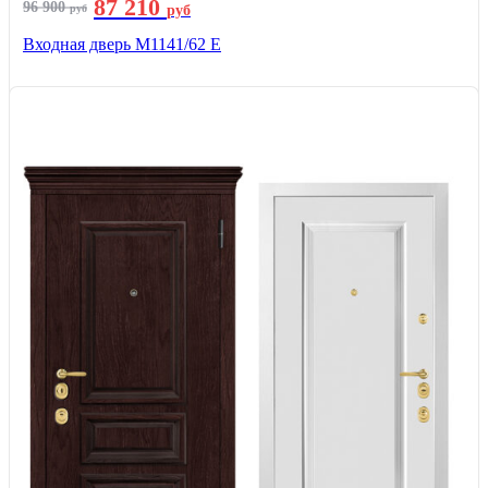
87 210
96 900
руб
руб
Входная дверь М1141/62 Е