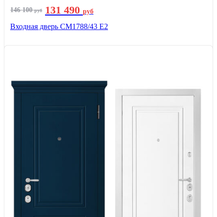
131 490
146 100
руб
руб
Входная дверь СМ1788/43 E2