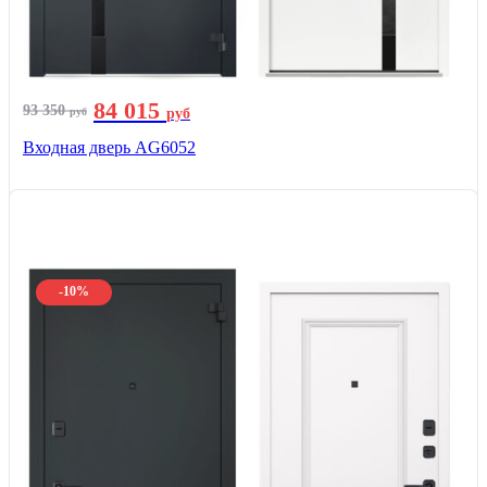
84 015
93 350
руб
руб
Входная дверь AG6052
-10%