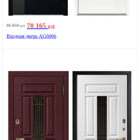
78 165
86 850
руб
руб
Входная дверь AG6066