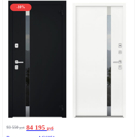
-10%
84 195
93 550
руб
руб