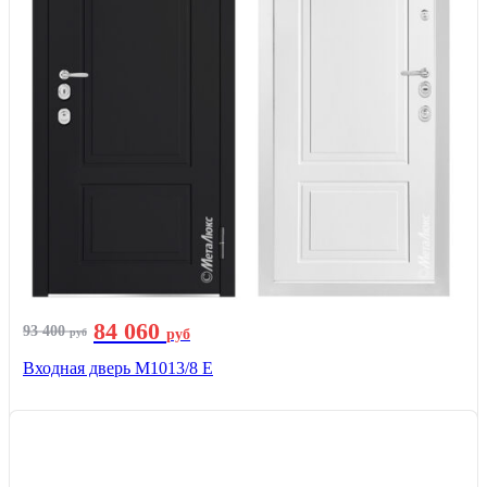
84 060
93 400
руб
руб
Входная дверь М1013/8 E