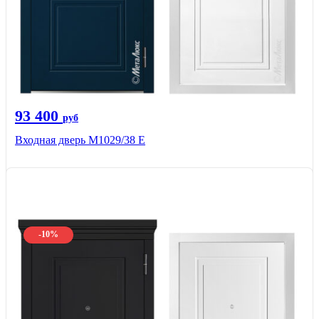
93 400
руб
Входная дверь М1029/38 E
-10%