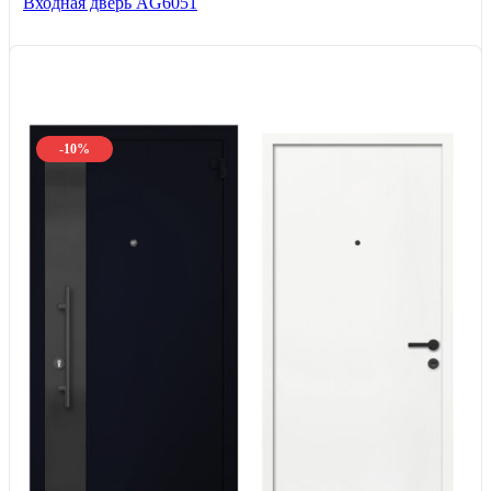
Входная дверь AG6051
-10%