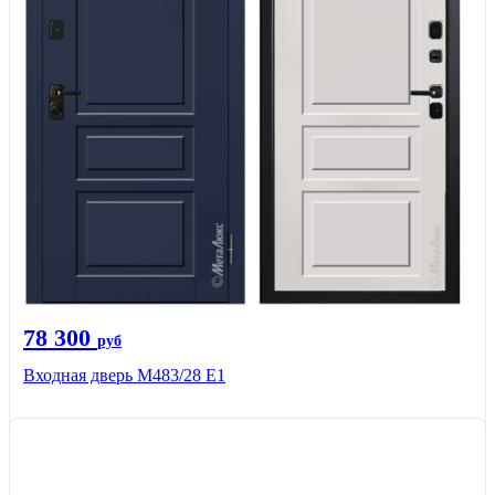
78 300
руб
Входная дверь М483/28 Е1