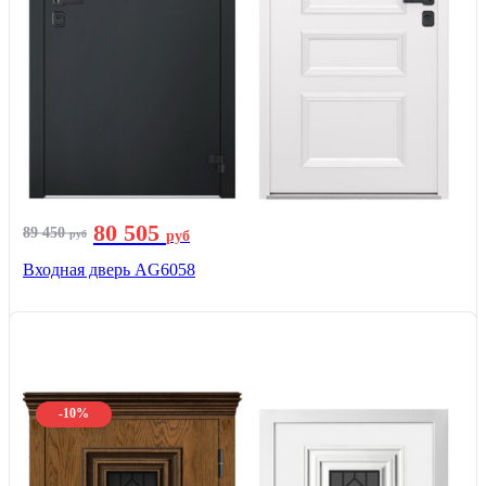
80 505
89 450
руб
руб
Входная дверь AG6058
-10%