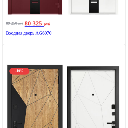
80 325
89 250
руб
руб
Входная дверь AG6070
-10%