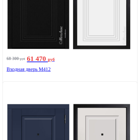
61 470
68 300
руб
руб
Входная дверь М412