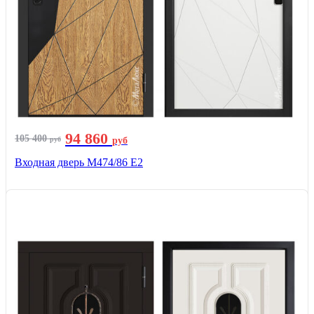
94 860
105 400
руб
руб
Входная дверь М474/86 Е2