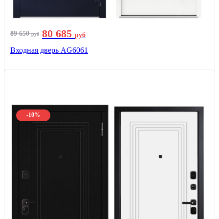
80 685
89 650
руб
руб
Входная дверь AG6061
-10%