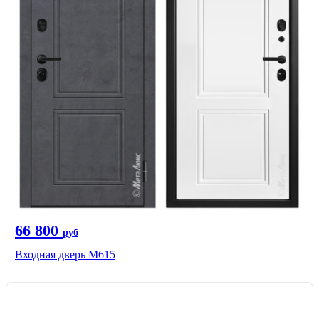
66 800
руб
Входная дверь М615