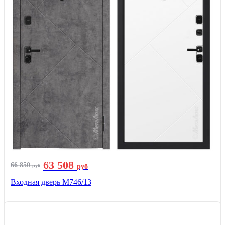
63 508
66 850
руб
руб
Входная дверь М746/13