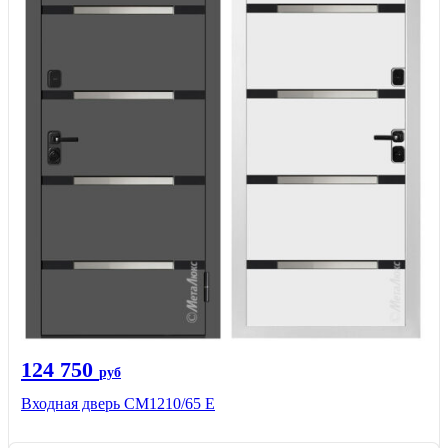
124 750
руб
Входная дверь CМ1210/65 Е