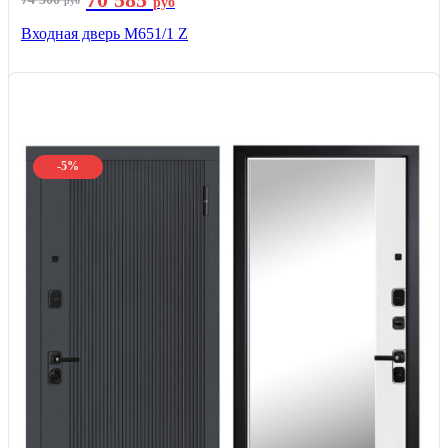
руб
руб
Входная дверь М651/1 Z
-5%