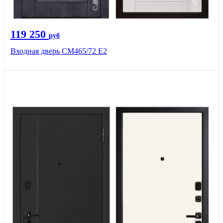
119 250
руб
Входная дверь СМ465/72 Е2