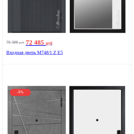
72 485
76 300
руб
руб
Входная дверь М748/1 Z Е5
-5%