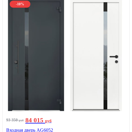
-10%
84 015
93 350
руб
руб
Входная дверь AG6052