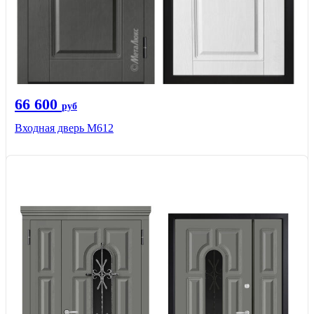
66 600
руб
Входная дверь М612