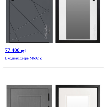
77 400
руб
Входная дверь М602 Z