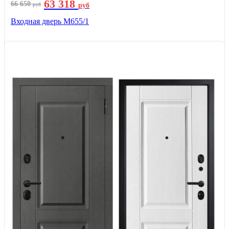
63 318
66 650
руб
руб
Входная дверь М655/1