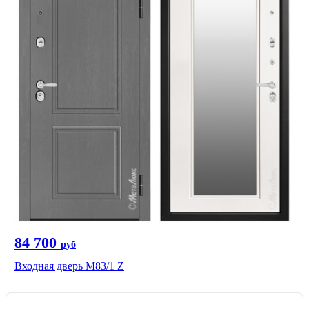
84 700
руб
Входная дверь M83/1 Z