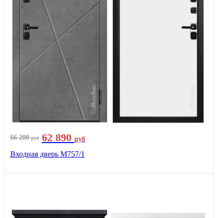
62 890
66 200
руб
руб
Входная дверь М757/1