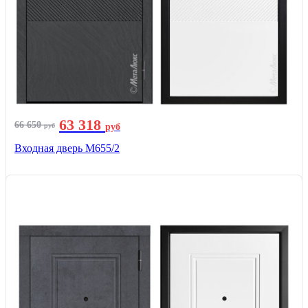
63 318
66 650
руб
руб
Входная дверь М655/2