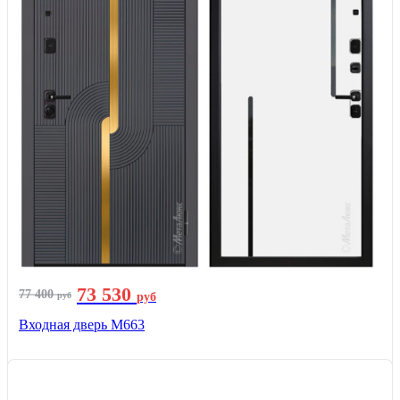
73 530
77 400
руб
руб
Входная дверь М663