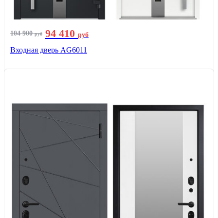
94 410
104 900
руб
руб
Входная дверь AG6011