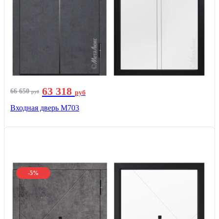
63 318
66 650
руб
руб
Входная дверь М703
-5%