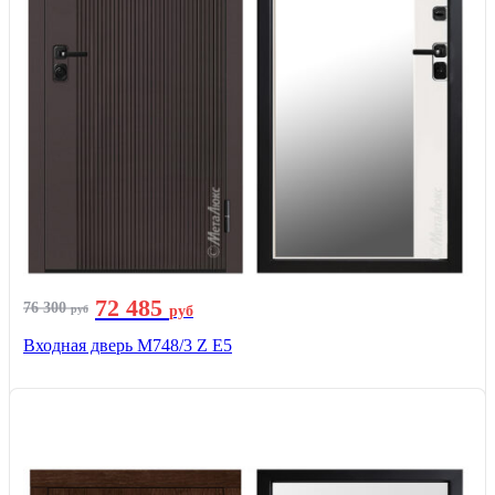
72 485
76 300
руб
руб
Входная дверь М748/3 Z Е5