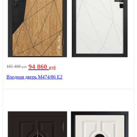
94 860
105 400
руб
руб
Входная дверь М474/86 Е2