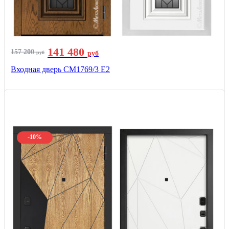
141 480
157 200
руб
руб
Входная дверь СМ1769/3 Е2
-10%