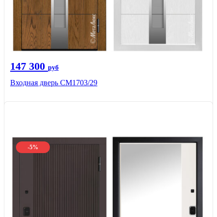
147 300
руб
Входная дверь СМ1703/29
-5%