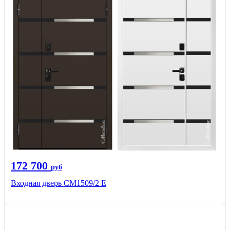
172 700
руб
Входная дверь CМ1509/2 Е