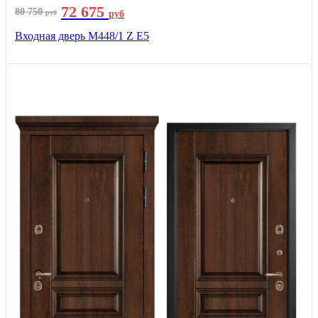
72 675
80 750
руб
руб
Входная дверь М448/1 Z Е5