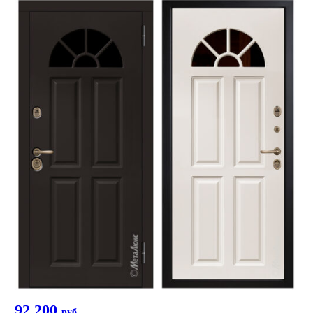
92 200
руб