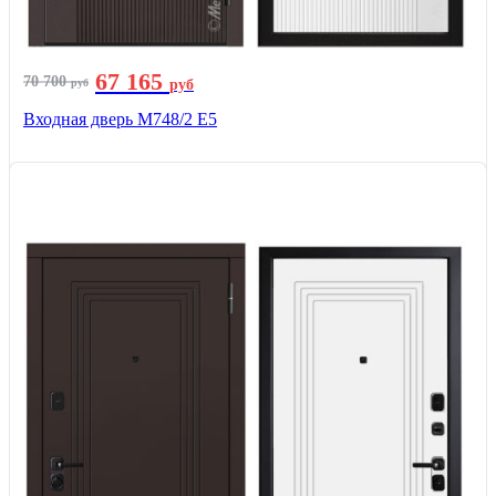
67 165
70 700
руб
руб
Входная дверь М748/2 Е5