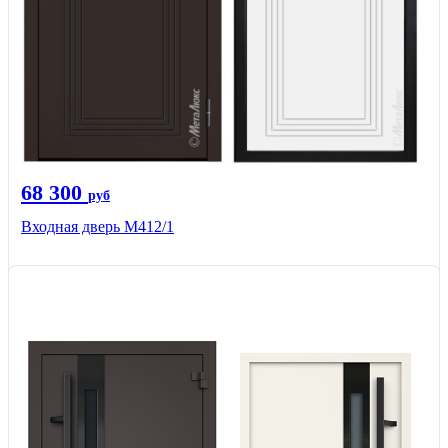
68 300
руб
Входная дверь М412/1