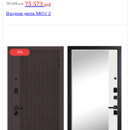
75 573
79 550
руб
руб
Входная дверь М651 Z
-5%