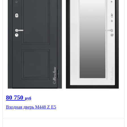
80 750
руб
Входная дверь М448 Z Е5