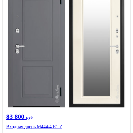
83 800
руб
Входная дверь М444/4 Е1 Z