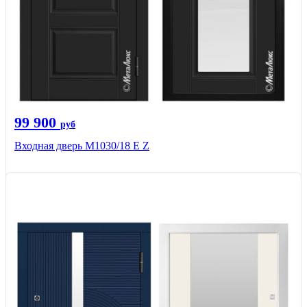
99 900
руб
Входная дверь М1030/18 E Z