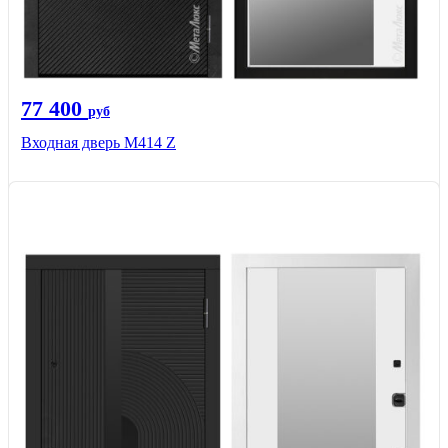
77 400
руб
Входная дверь М414 Z