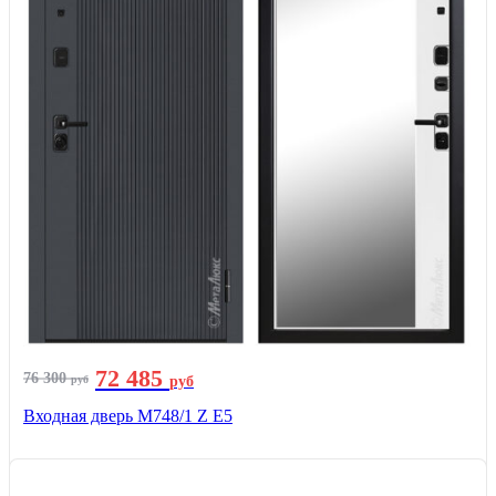
72 485
76 300
руб
руб
Входная дверь М748/1 Z Е5