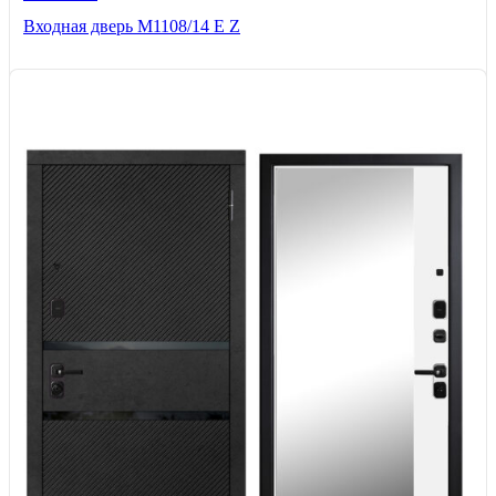
Входная дверь М1108/14 E Z