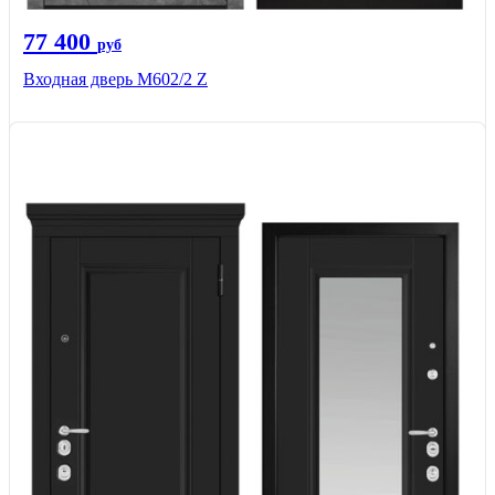
77 400
руб
Входная дверь М602/2 Z