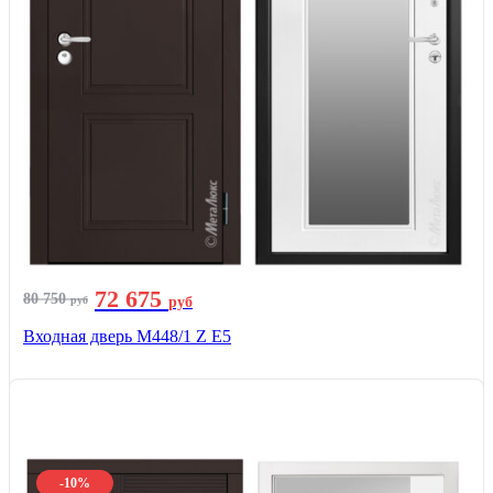
72 675
80 750
руб
руб
Входная дверь М448/1 Z Е5
-10%