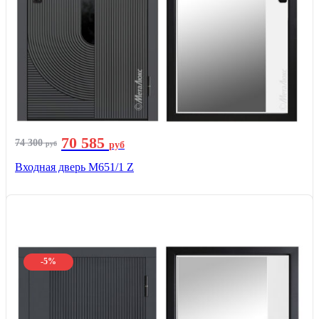
70 585
74 300
руб
руб
Входная дверь М651/1 Z
-5%