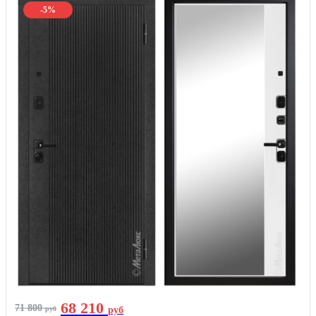
-5%
68 210
71 800
руб
руб