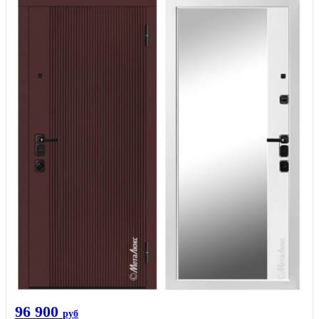
96 900
руб