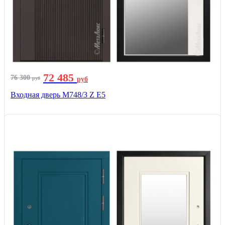
72 485
76 300
руб
руб
Входная дверь М748/3 Z Е5