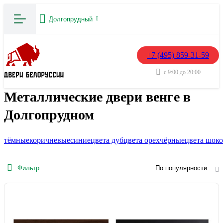
Долгопрудный
+7 (495) 859-31-59
с 9:00 до 20:00
Металлические двери венге в
Долгопрудном
тёмные
коричневые
синие
цвета дуб
цвета орех
чёрные
цвета шоко
Фильтр
По популярности