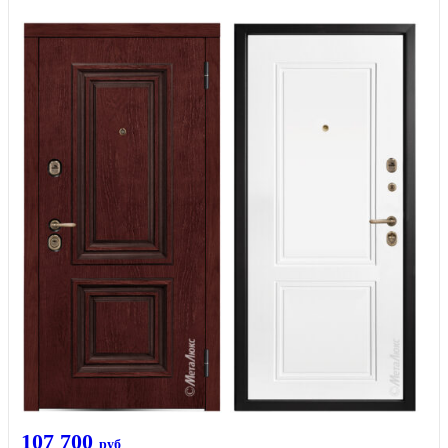
107 700
руб