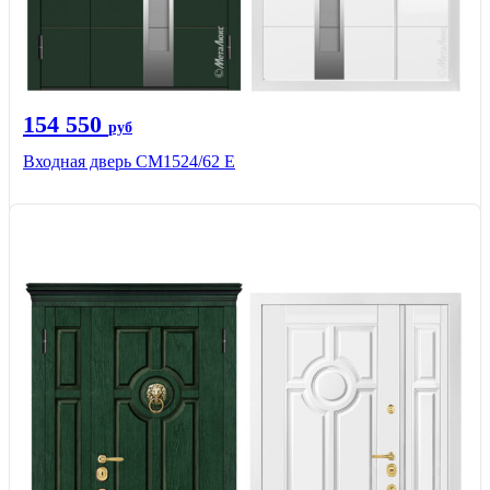
154 550
руб
Входная дверь CМ1524/62 Е