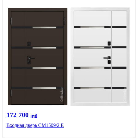
172 700
руб
Входная дверь CМ1509/2 Е