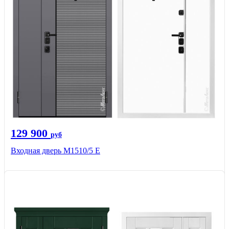
129 900
руб
Входная дверь М1510/5 Е