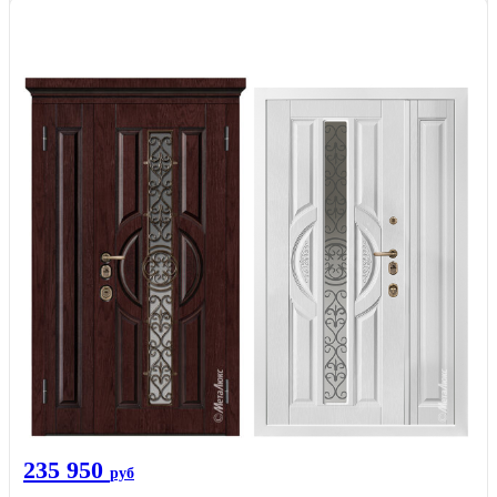
235 950
руб