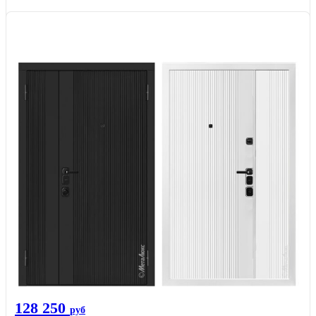
128 250
руб