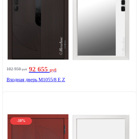
92 655
102 950
руб
руб
Входная дверь М1055/8 Е Z
-10%