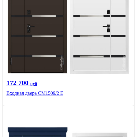
172 700
руб
Входная дверь CМ1509/2 Е