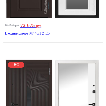
72 675
80 750
руб
руб
Входная дверь М448/1 Z Е5
-10%