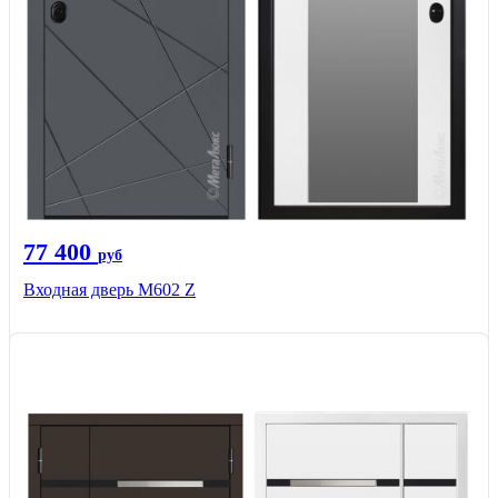
77 400
руб
Входная дверь М602 Z