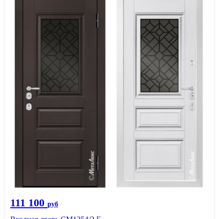
111 100
руб