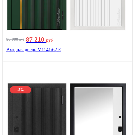
87 210
96 900
руб
руб
Входная дверь М1141/62 Е
-5%