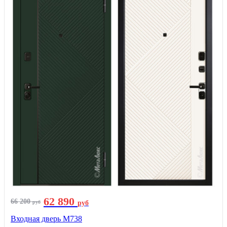
62 890
66 200
руб
руб
Входная дверь М738