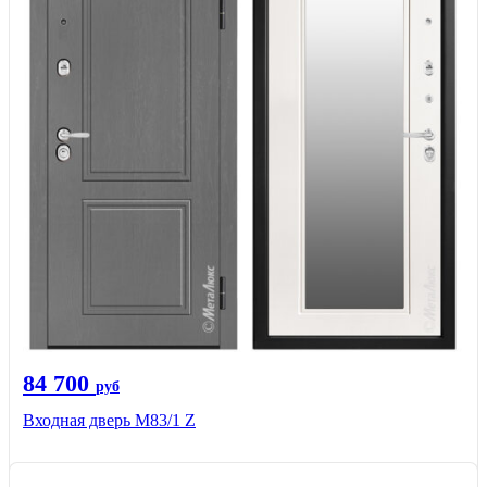
84 700
руб
Входная дверь M83/1 Z