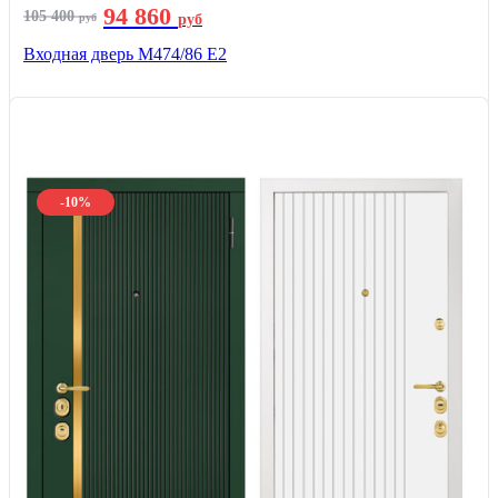
94 860
105 400
руб
руб
Входная дверь М474/86 Е2
-10%