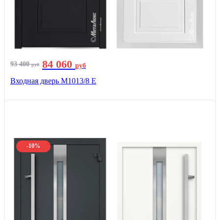
84 060
93 400
руб
руб
Входная дверь М1013/8 E
-10%