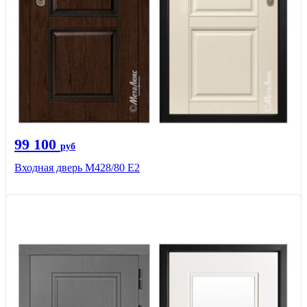
99 100
руб
Входная дверь М428/80 Е2