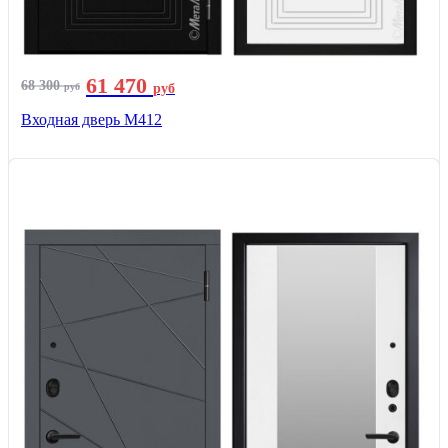
61 470
68 300
руб
руб
Входная дверь М412