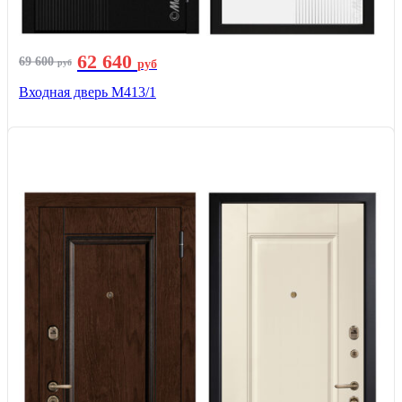
62 640
69 600
руб
руб
Входная дверь М413/1