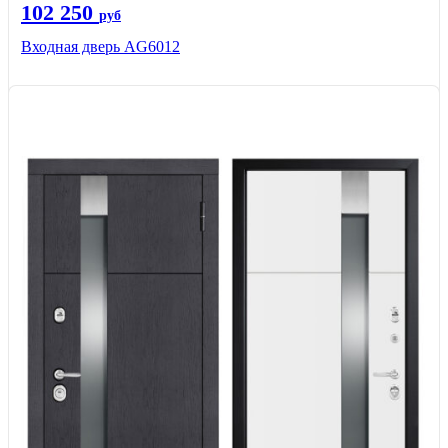
102 250
руб
Входная дверь AG6012