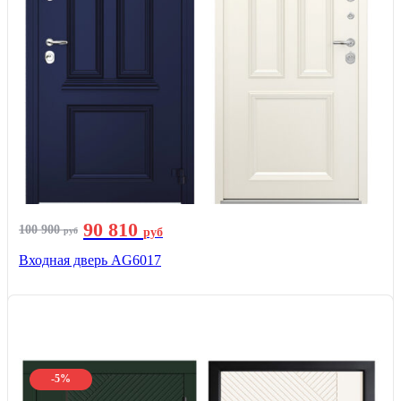
90 810
100 900
руб
руб
Входная дверь AG6017
-5%