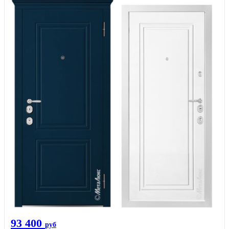
93 400
руб