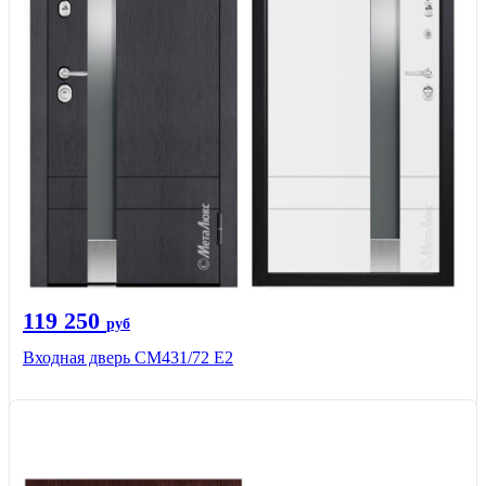
119 250
руб
Входная дверь СМ431/72 Е2