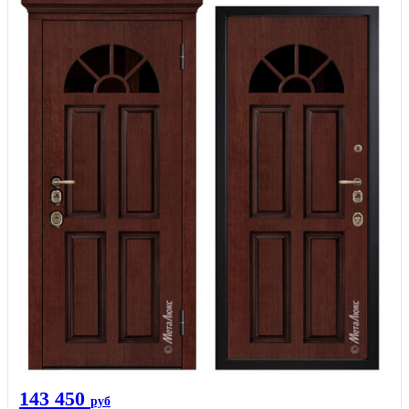
143 450
руб