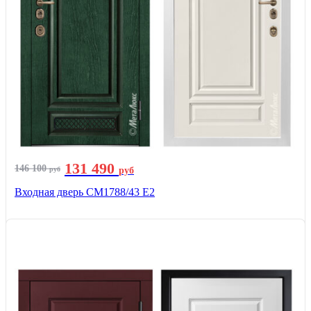
131 490
146 100
руб
руб
Входная дверь СМ1788/43 E2