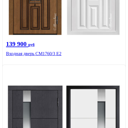
139 900
руб
Входная дверь CМ1760/3 Е2