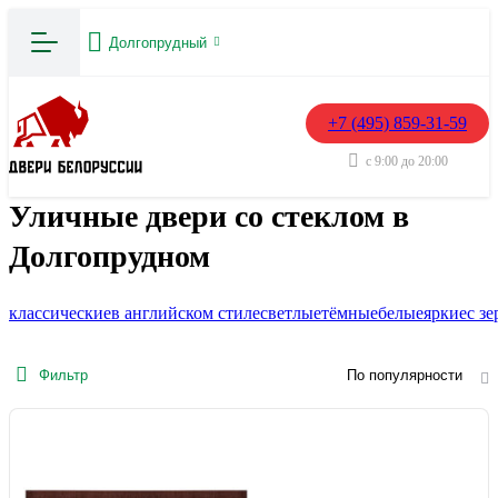
Долгопрудный
+7 (495) 859-31-59
с 9:00 до 20:00
Уличные двери со стеклом в
Долгопрудном
классические
в английском стиле
светлые
тёмные
белые
яркие
с з
Фильтр
По популярности