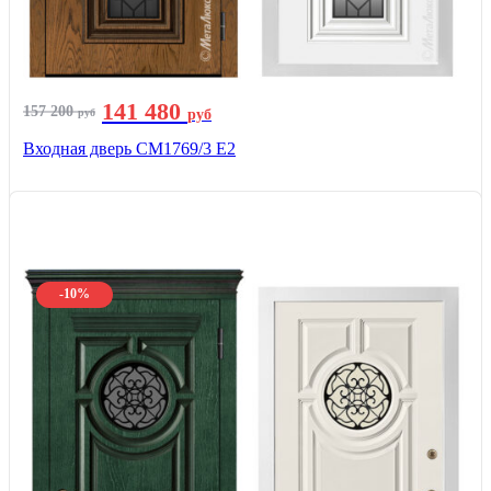
141 480
157 200
руб
руб
Входная дверь СМ1769/3 Е2
-10%