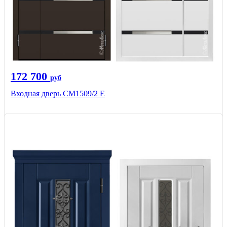
172 700
руб
Входная дверь CМ1509/2 Е