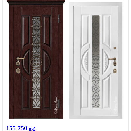
155 750
руб