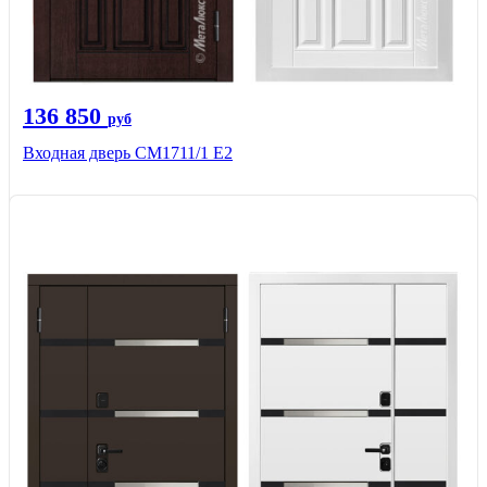
136 850
руб
Входная дверь CМ1711/1 Е2