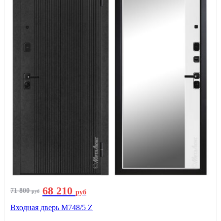
68 210
71 800
руб
руб
Входная дверь М748/5 Z