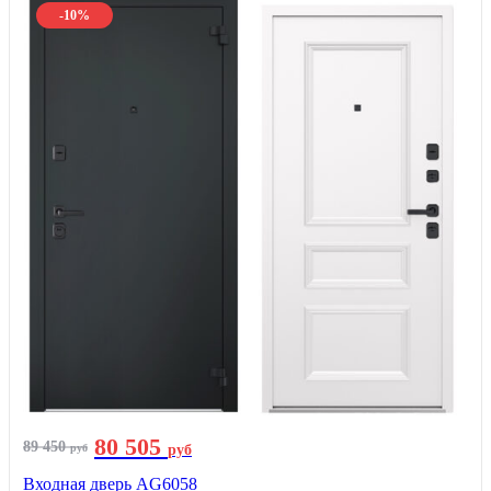
-10%
80 505
89 450
руб
руб
Входная дверь AG6058