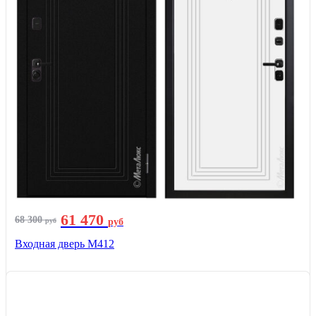
61 470
68 300
руб
руб
Входная дверь М412