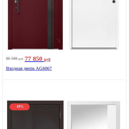
77 850
86 500
руб
руб
Входная дверь AG6067
-10%