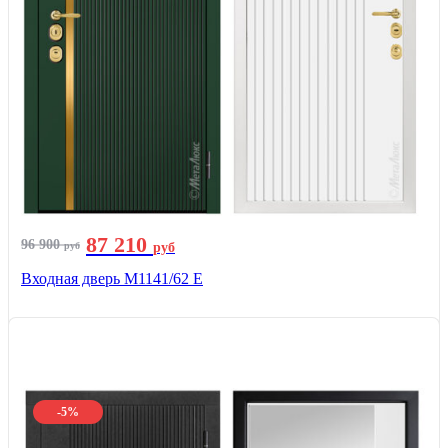
87 210
96 900
руб
руб
Входная дверь М1141/62 Е
-5%