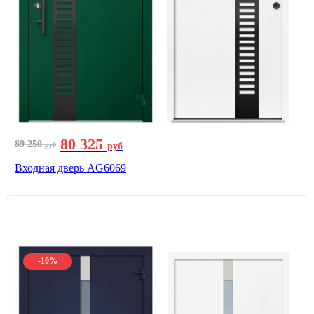
80 325
89 250
руб
руб
Входная дверь AG6069
-10%