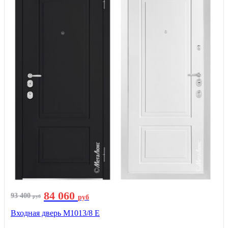
84 060
93 400
руб
руб
Входная дверь М1013/8 E