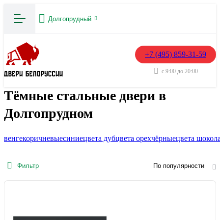
Долгопрудный
+7 (495) 859-31-59
с 9:00 до 20:00
Тёмные стальные двери в
Долгопрудном
венге
коричневые
синие
цвета дуб
цвета орех
чёрные
цвета шокол
Фильтр
По популярности