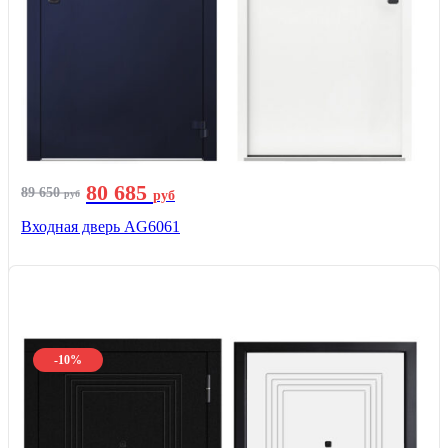
80 685
89 650
руб
руб
Входная дверь AG6061
-10%