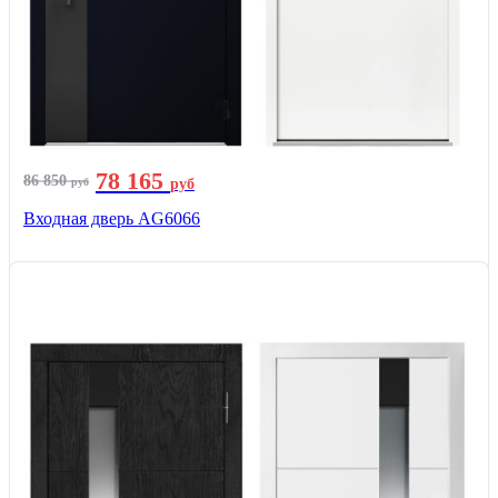
78 165
86 850
руб
руб
Входная дверь AG6066