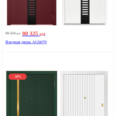
80 325
89 250
руб
руб
Входная дверь AG6070
-10%