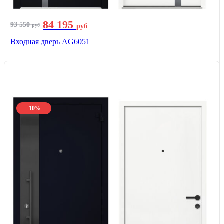
84 195
93 550
руб
руб
Входная дверь AG6051
-10%