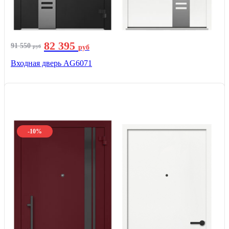
82 395
91 550
руб
руб
Входная дверь AG6071
-10%