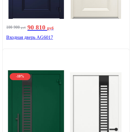
90 810
100 900
руб
руб
Входная дверь AG6017
-10%