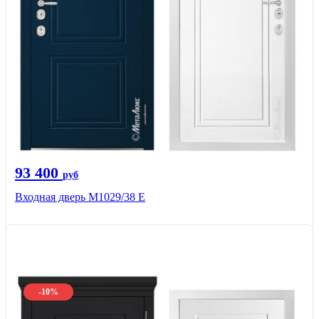
93 400
руб
Входная дверь М1029/38 E
-10%