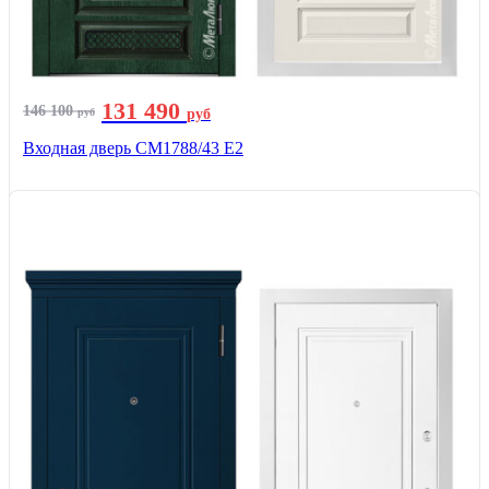
131 490
146 100
руб
руб
Входная дверь СМ1788/43 E2