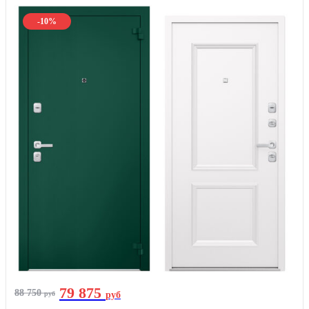
-10%
79 875
88 750
руб
руб