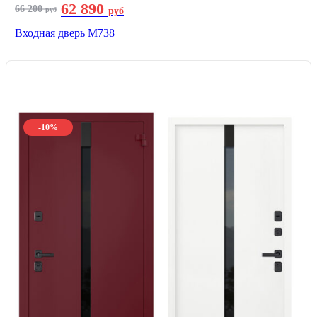
62 890
66 200
руб
руб
Входная дверь М738
-10%