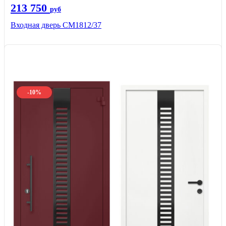
213 750
руб
Входная дверь СМ1812/37
-10%