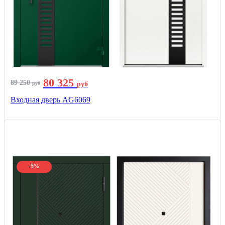
80 325
89 250
руб
руб
Входная дверь AG6069
-5%