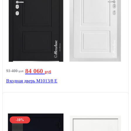
84 060
93 400
руб
руб
Входная дверь М1013/8 E
-10%