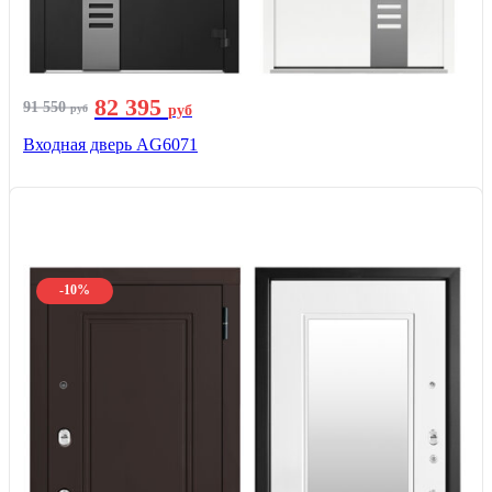
82 395
91 550
руб
руб
Входная дверь AG6071
-10%