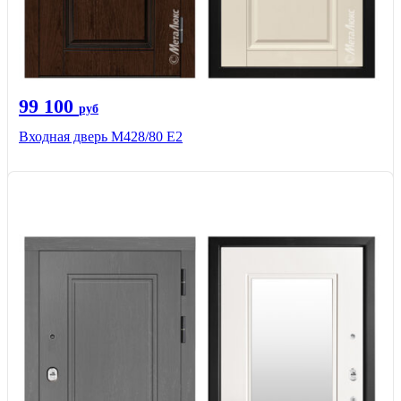
99 100
руб
Входная дверь М428/80 Е2