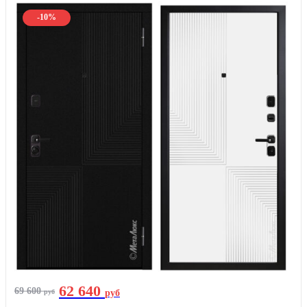
-10%
62 640
69 600
руб
руб