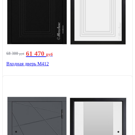
61 470
68 300
руб
руб
Входная дверь М412