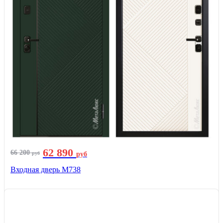
62 890
66 200
руб
руб
Входная дверь М738