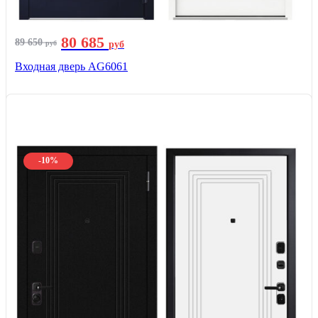
80 685
89 650
руб
руб
Входная дверь AG6061
-10%