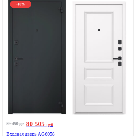
-10%
80 505
89 450
руб
руб
Входная дверь AG6058