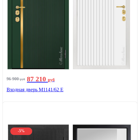
87 210
96 900
руб
руб
Входная дверь М1141/62 Е
-5%