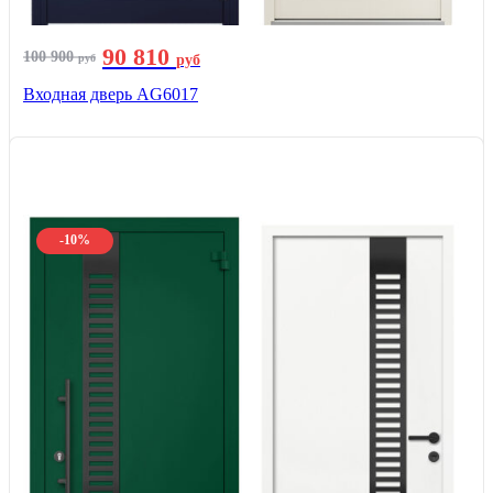
90 810
100 900
руб
руб
Входная дверь AG6017
-10%