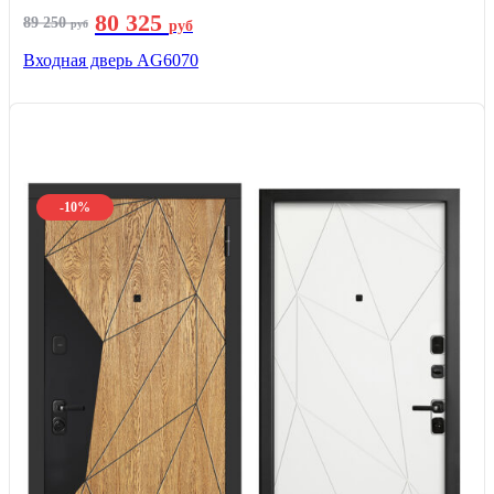
80 325
89 250
руб
руб
Входная дверь AG6070
-10%