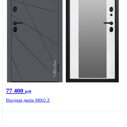
77 400
руб
Входная дверь М602 Z