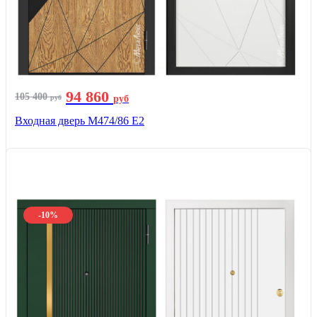
94 860
105 400
руб
руб
Входная дверь М474/86 Е2
-10%