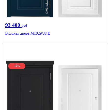
93 400
руб
Входная дверь М1029/38 E
-10%