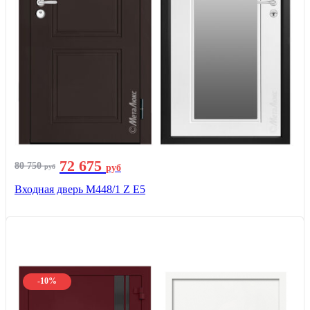
72 675
80 750
руб
руб
Входная дверь М448/1 Z Е5
-10%