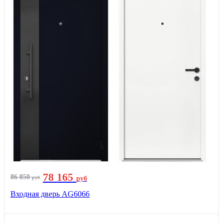
78 165
86 850
руб
руб
Входная дверь AG6066