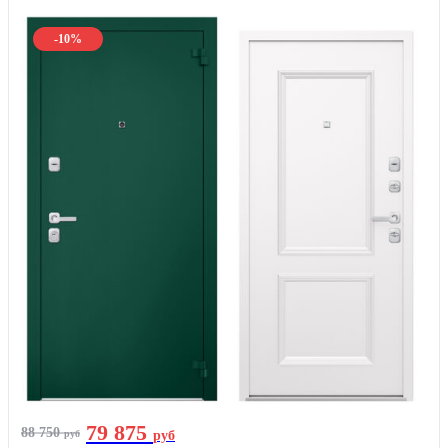
-10%
79 875
88 750
руб
руб