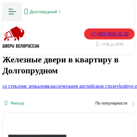
Долгопрудный
+7 (495) 859-31-59
с 9:00 до 20:00
Железные двери в квартиру в
Долгопрудном
со стеклом
с зеркалом
классические
в английском стиле
vhodnye-z
Фильтр
По популярности