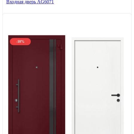
Входная дверь AG6071
-10%