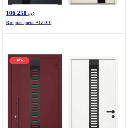
106 250
руб
Входная дверь AG6010
-10%