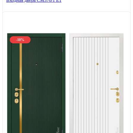
Входная дверь СМ370/1 Е1
-10%