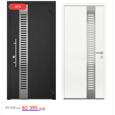
-10%
82 395
91 550
руб
руб