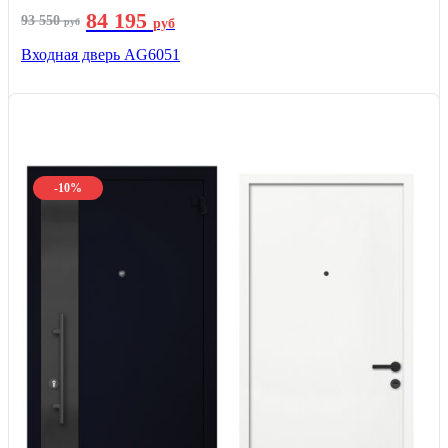
84 195
93 550
руб
руб
Входная дверь AG6051
-10%