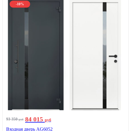
-10%
84 015
93 350
руб
руб
Входная дверь AG6052