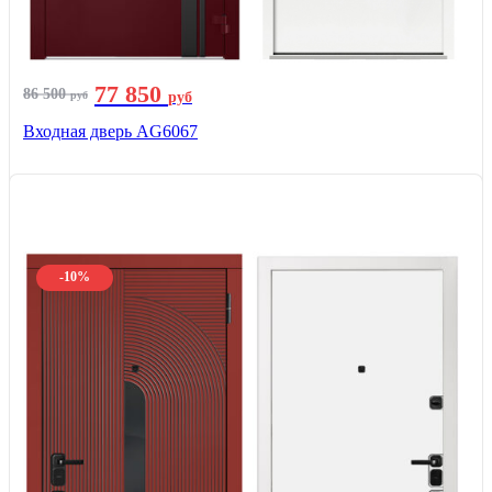
77 850
86 500
руб
руб
Входная дверь AG6067
-10%