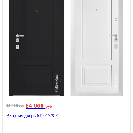
84 060
93 400
руб
руб
Входная дверь М1013/8 E