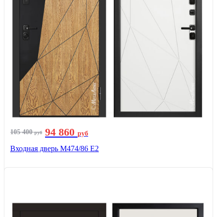
94 860
105 400
руб
руб
Входная дверь М474/86 Е2