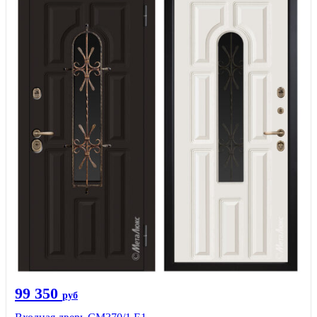
99 350
руб