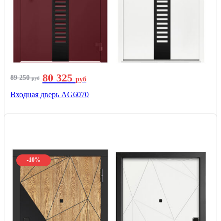
80 325
89 250
руб
руб
Входная дверь AG6070
-10%