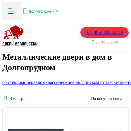
Долгопрудный
+7 (495) 859-31-59
с 9:00 до 20:00
Металлические двери в дом в
Долгопрудном
со стеклом
с зеркалом
классические
в английском стиле
светлые
т
Фильтр
По популярности