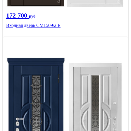
172 700
руб
Входная дверь CМ1509/2 Е