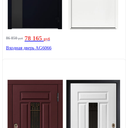
78 165
86 850
руб
руб
Входная дверь AG6066