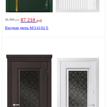
87 210
96 900
руб
руб
Входная дверь М1141/62 Е