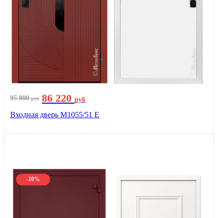
86 220
95 800
руб
руб
Входная дверь М1055/51 Е
-10%