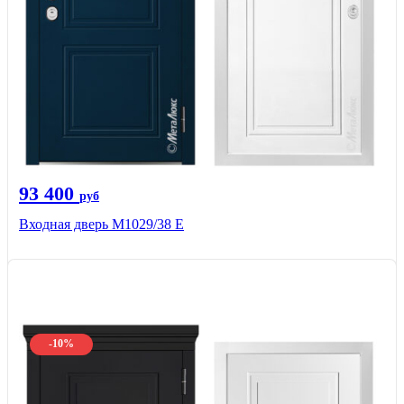
93 400
руб
Входная дверь М1029/38 E
-10%