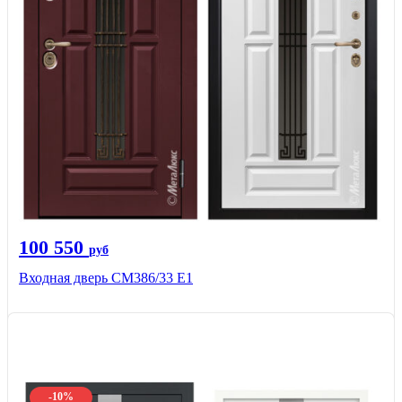
100 550
руб
Входная дверь СМ386/33 Е1
-10%