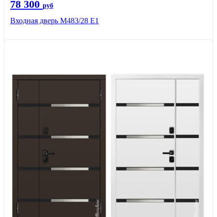
78 300
руб
Входная дверь М483/28 Е1