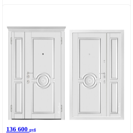
136 600
руб