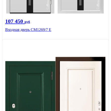
107 450
руб
Входная дверь CМ1269/7 Е