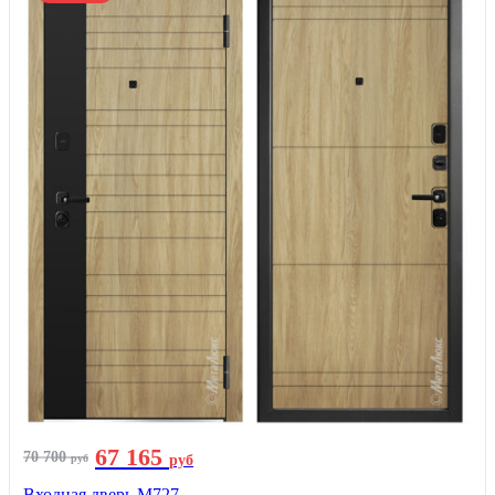
67 165
70 700
руб
руб
Входная дверь М727