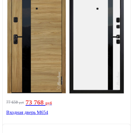
73 768
77 650
руб
руб
Входная дверь М654