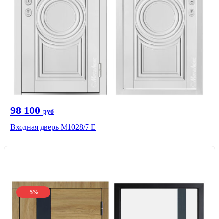
98 100
руб
Входная дверь М1028/7 Е
-5%