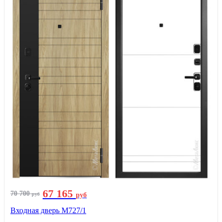
67 165
70 700
руб
руб
Входная дверь М727/1