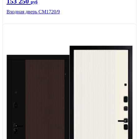
153 250
руб
Входная дверь CМ1720/9