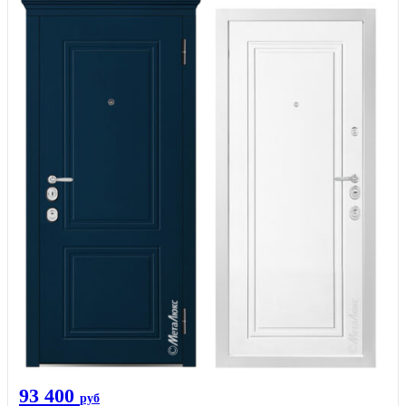
93 400
руб