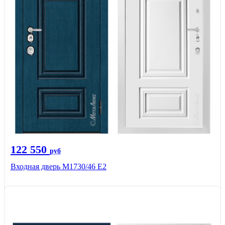
122 550
руб
Входная дверь М1730/46 Е2