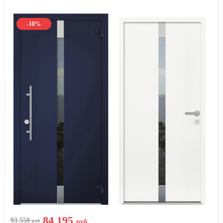
-10%
84 195
93 550
руб
руб