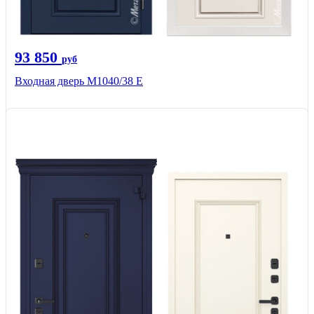
93 850
руб
Входная дверь М1040/38 Е