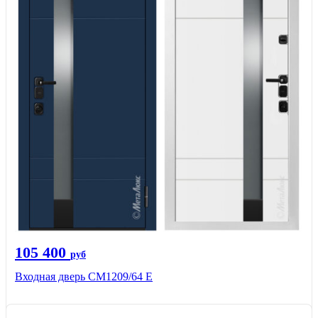
105 400
руб
Входная дверь CМ1209/64 Е