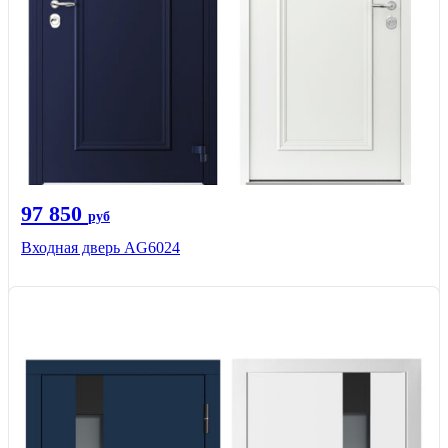
97 850
руб
Входная дверь AG6024