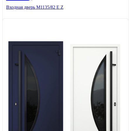
Входная дверь М1135/82 Е Z