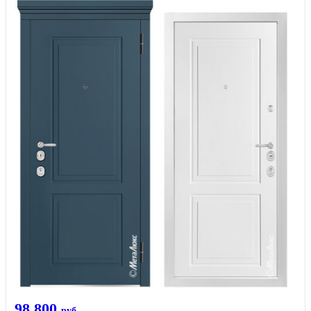
98 800
руб