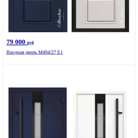
79 000
руб
Входная дверь М494/27 Е1