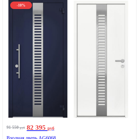
-10%
82 395
91 550
руб
руб
Входная дверь AG6068