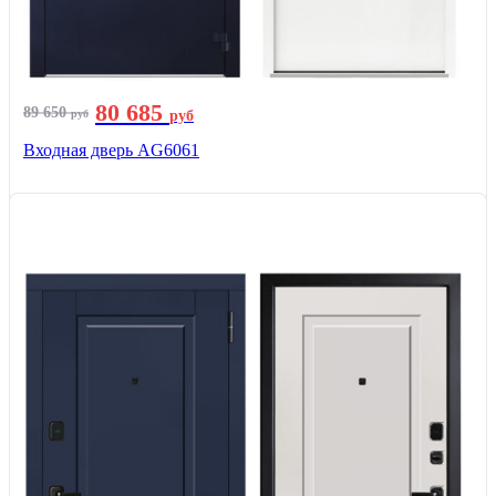
80 685
89 650
руб
руб
Входная дверь AG6061