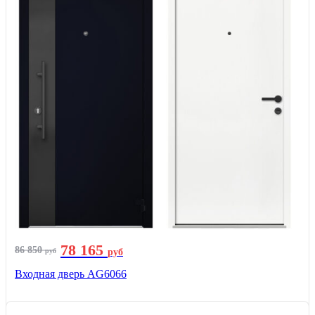
78 165
86 850
руб
руб
Входная дверь AG6066