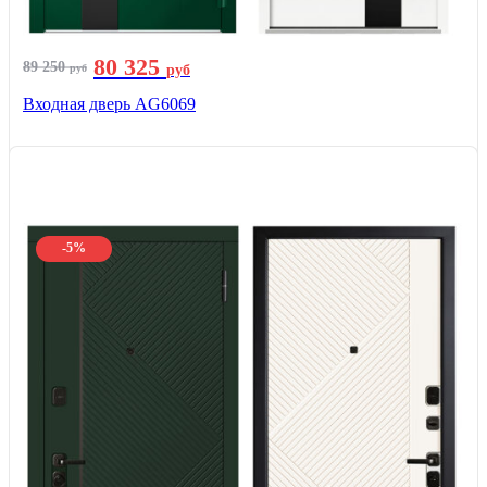
80 325
89 250
руб
руб
Входная дверь AG6069
-5%