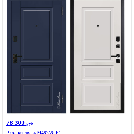
78 300
руб
Входная дверь М483/28 Е1