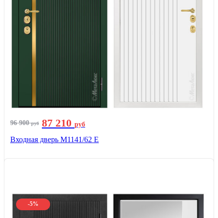
87 210
96 900
руб
руб
Входная дверь М1141/62 Е
-5%