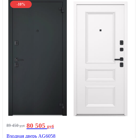
-10%
80 505
89 450
руб
руб
Входная дверь AG6058