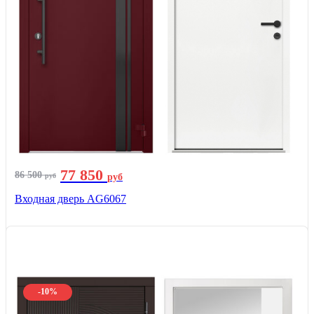
77 850
86 500
руб
руб
Входная дверь AG6067
-10%