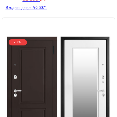
Входная дверь AG6071
-10%