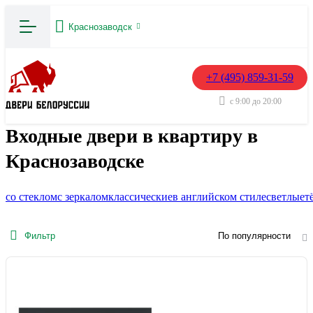
Краснозаводск
+7 (495) 859-31-59
с 9:00 до 20:00
Входные двери в квартиру в
Краснозаводске
со стеклом
с зеркалом
классические
в английском стиле
светлые
т
Фильтр
По популярности