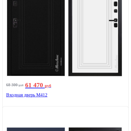
61 470
68 300
руб
руб
Входная дверь М412