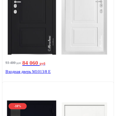
84 060
93 400
руб
руб
Входная дверь М1013/8 E
-10%