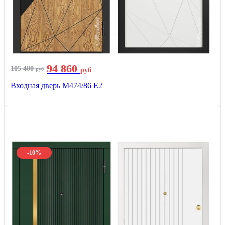
94 860
105 400
руб
руб
Входная дверь М474/86 Е2
-10%