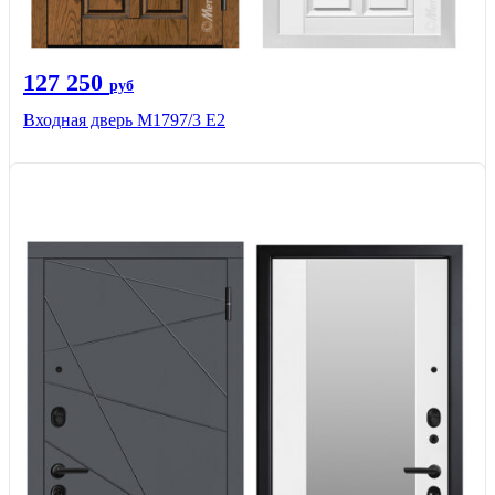
127 250
руб
Входная дверь М1797/3 Е2