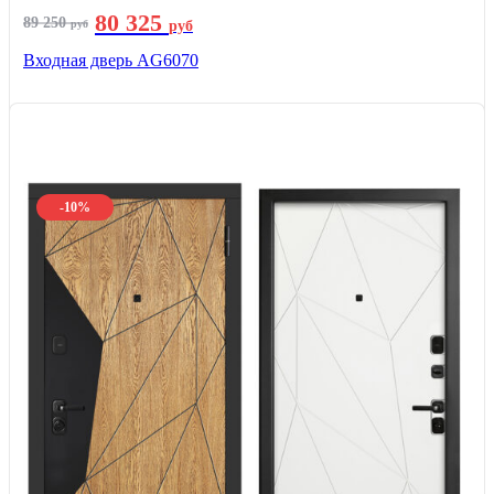
80 325
89 250
руб
руб
Входная дверь AG6070
-10%