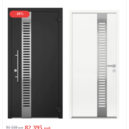
-10%
82 395
91 550
руб
руб