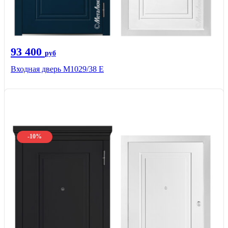
93 400
руб
Входная дверь М1029/38 E
-10%