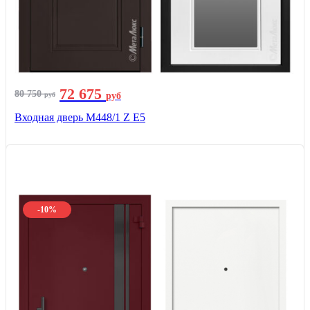
72 675
80 750
руб
руб
Входная дверь М448/1 Z Е5
-10%