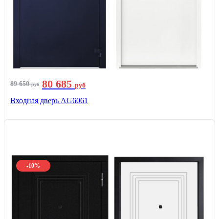
80 685
89 650
руб
руб
Входная дверь AG6061
-10%