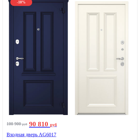
-10%
90 810
100 900
руб
руб
Входная дверь AG6017