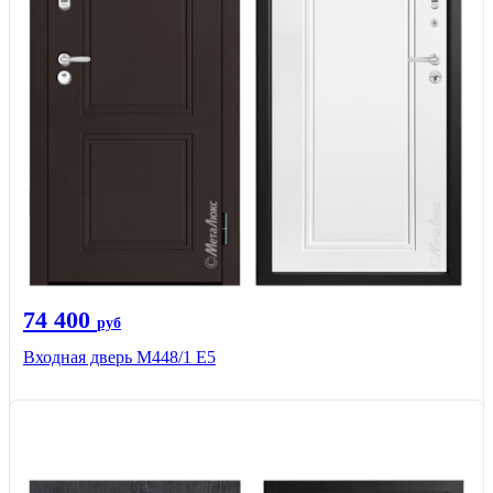
74 400
руб
Входная дверь М448/1 Е5