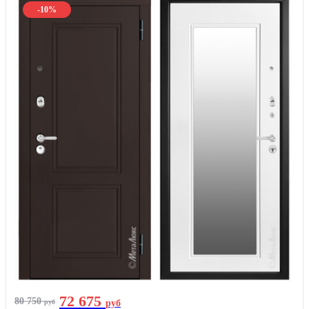
-10%
72 675
80 750
руб
руб