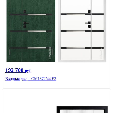
192 700
руб
Входная дверь СМ1872/44 Е2