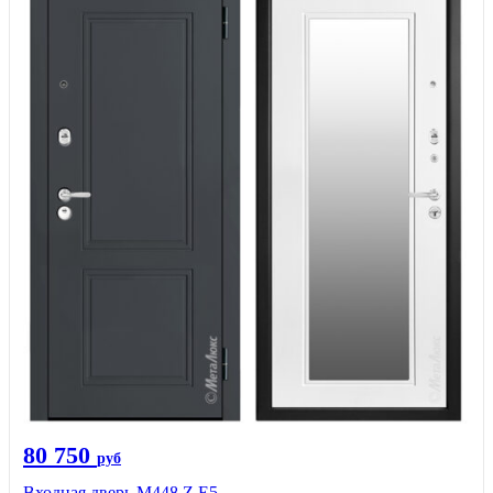
80 750
руб
Входная дверь М448 Z Е5