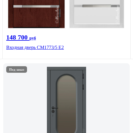
148 700
руб
Входная дверь СМ1773/5 Е2
Под заказ