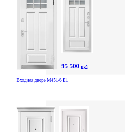
95 500
руб
Входная дверь М451/6 Е1