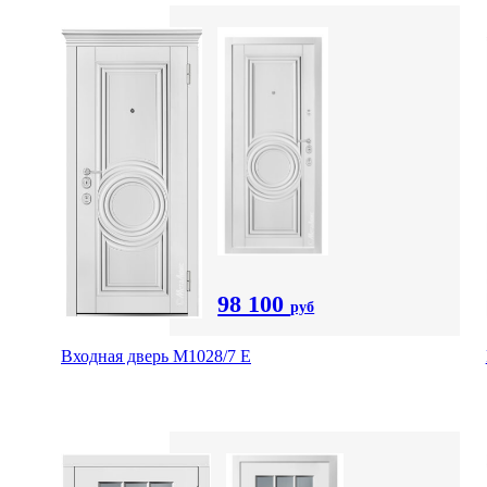
98 100
руб
Входная дверь М1028/7 Е