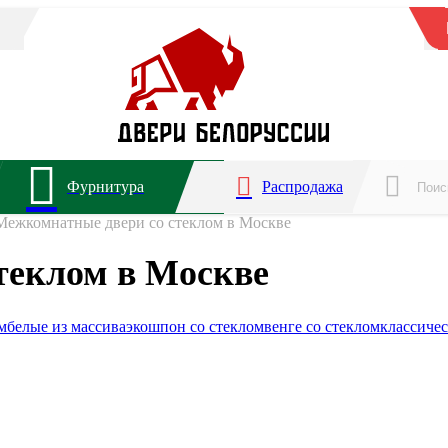
Фурнитура
Распродажа
Межкомнатные двери со стеклом в Москве
теклом в Москве
м
белые из массива
экошпон со стеклом
венге со стеклом
классиче