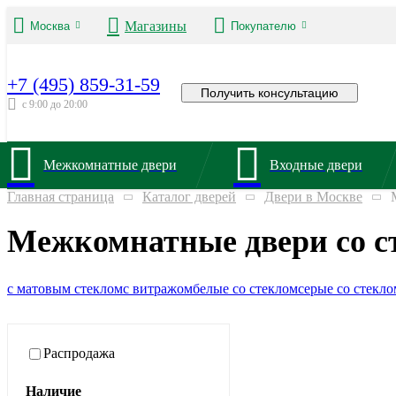
Магазины
Москва
Покупателю
+7 (495) 859-31-59
Получить консультацию
с 9:00 до 20:00
Межкомнатные двери
Входные двери
Главная страница
Каталог дверей
Двери в Москве
Межкомнатные двери со с
с матовым стеклом
с витражом
белые со стеклом
серые со стекло
Распродажа
Наличие