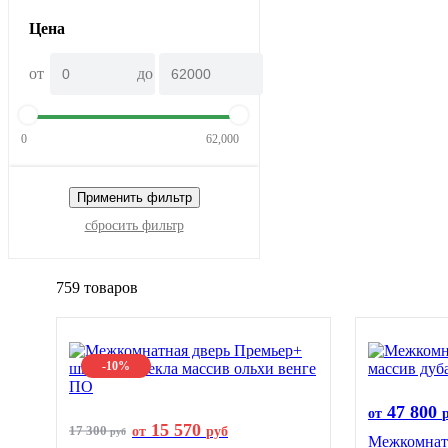
Цена
от
до
0
62,000
Применить фильтр
сбросить фильтр
759 товаров
-10%
47 800
от
15 570
17 300
от
руб
руб
Межкомнатн