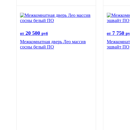
20 500
7 750
от
руб
от
ру
Межкомнатная дверь Лео массив
Межкомнат
сосны белый ПО
эшвайт ПО