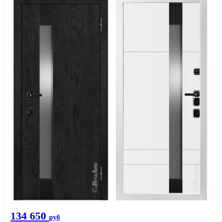
134 650
руб