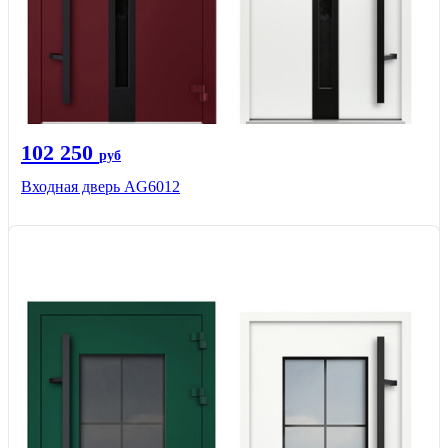
102 250
руб
Входная дверь AG6012