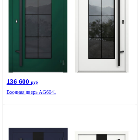
136 600
руб
Входная дверь AG6041