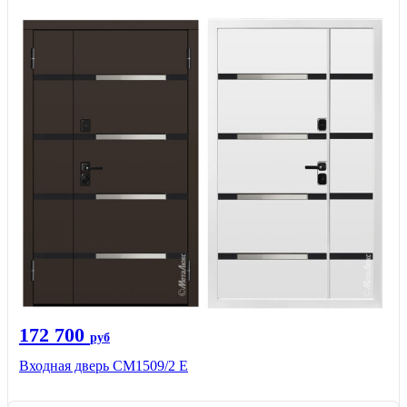
172 700
руб
Входная дверь CМ1509/2 Е