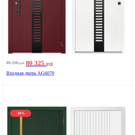
80 325
89 250
руб
руб
Входная дверь AG6070
-10%