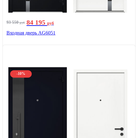
84 195
93 550
руб
руб
Входная дверь AG6051
-10%