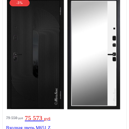
-5%
75 573
79 550
руб
руб
Входная дверь М651 Z