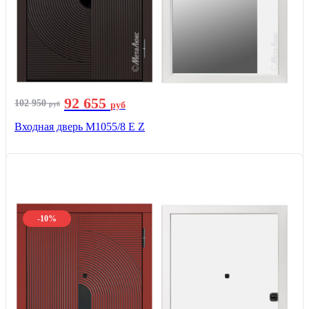
92 655
102 950
руб
руб
Входная дверь М1055/8 Е Z
-10%