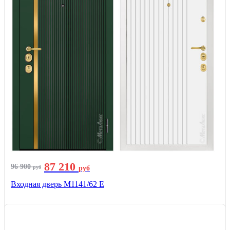
87 210
96 900
руб
руб
Входная дверь М1141/62 Е