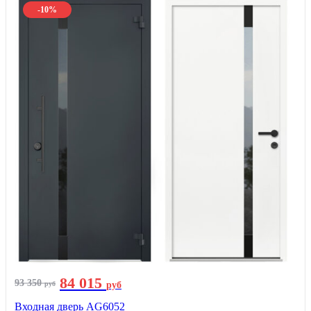
-10%
84 015
93 350
руб
руб
Входная дверь AG6052