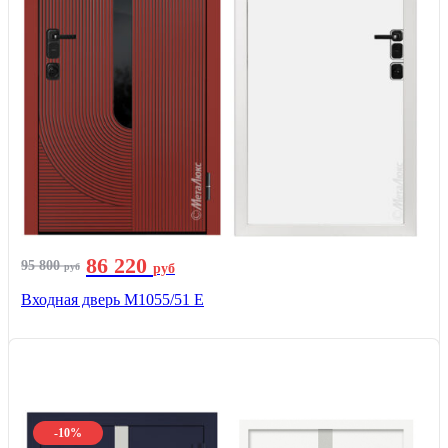
86 220
95 800
руб
руб
Входная дверь М1055/51 Е
-10%