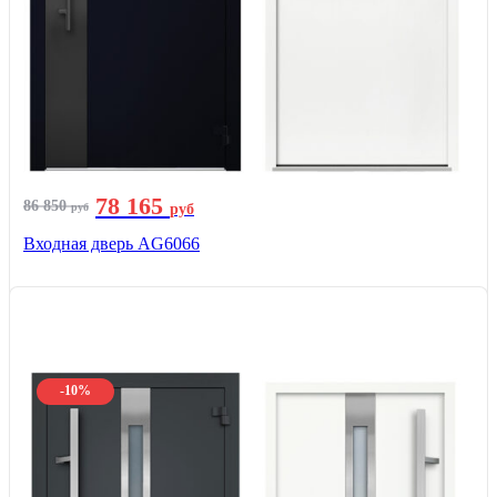
78 165
86 850
руб
руб
Входная дверь AG6066
-10%