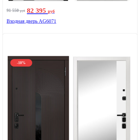
82 395
91 550
руб
руб
Входная дверь AG6071
-10%