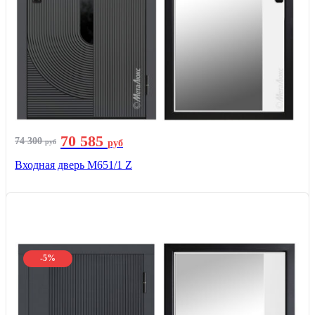
70 585
74 300
руб
руб
Входная дверь М651/1 Z
-5%