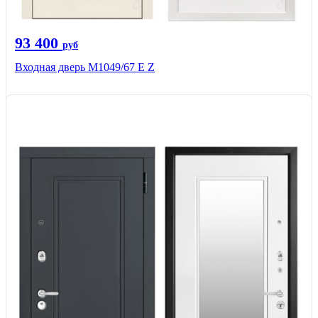
93 400
руб
Входная дверь М1049/67 Е Z