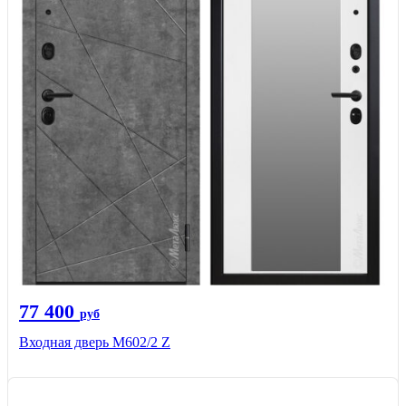
77 400
руб
Входная дверь М602/2 Z