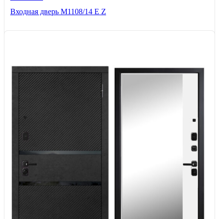
Входная дверь М1108/14 E Z