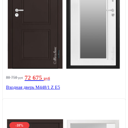
72 675
80 750
руб
руб
Входная дверь М448/1 Z Е5
-10%