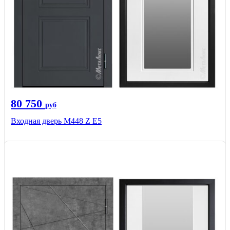
80 750
руб
Входная дверь М448 Z Е5