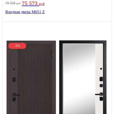
75 573
79 550
руб
руб
Входная дверь М651 Z
-5%