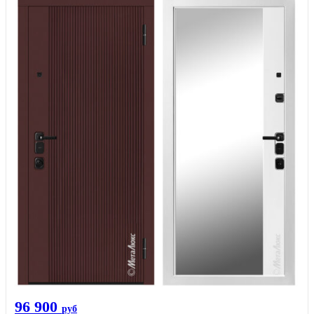
96 900
руб