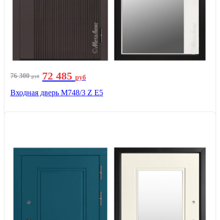
72 485
76 300
руб
руб
Входная дверь М748/3 Z Е5