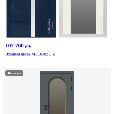
107 700
руб
Входная дверь М1135/82 Е Z
Под заказ