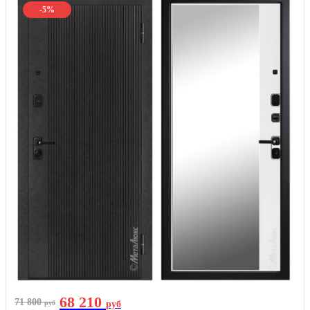
-5%
68 210
71 800
руб
руб