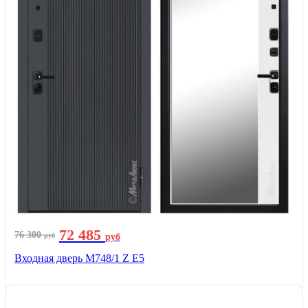
72 485
76 300
руб
руб
Входная дверь М748/1 Z Е5