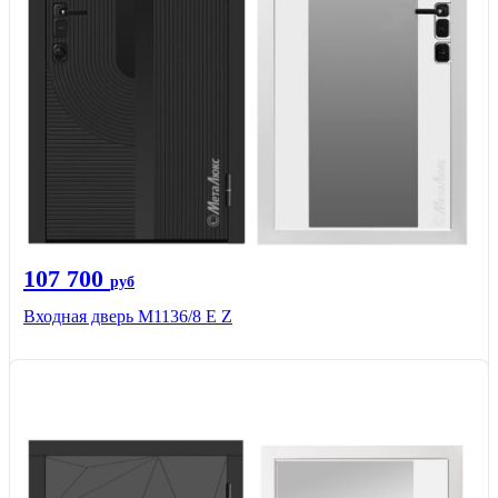
107 700
руб
Входная дверь М1136/8 Е Z