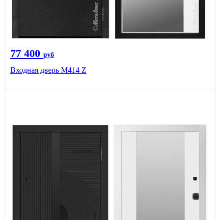
77 400
руб
Входная дверь М414 Z