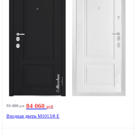
84 060
93 400
руб
руб
Входная дверь М1013/8 E