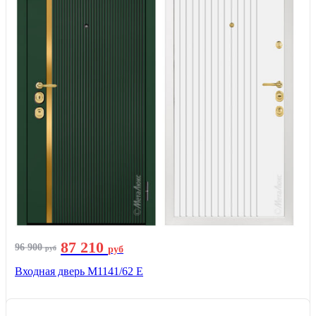
87 210
96 900
руб
руб
Входная дверь М1141/62 Е