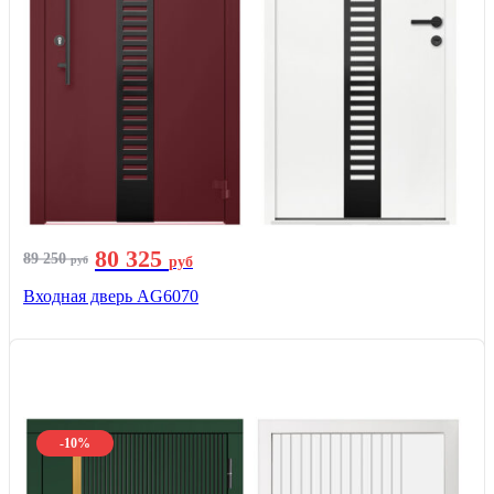
80 325
89 250
руб
руб
Входная дверь AG6070
-10%