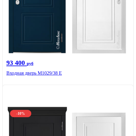
93 400
руб
Входная дверь М1029/38 E
-10%