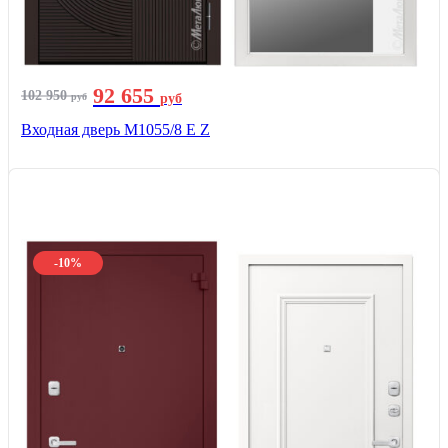
92 655
102 950
руб
руб
Входная дверь М1055/8 Е Z
-10%