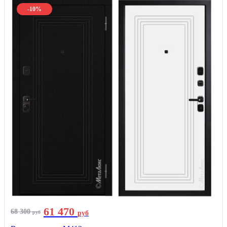
-10%
61 470
68 300
руб
руб