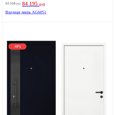
84 195
93 550
руб
руб
Входная дверь AG6051
-10%