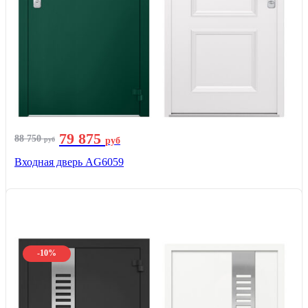
79 875
88 750
руб
руб
Входная дверь AG6059
-10%