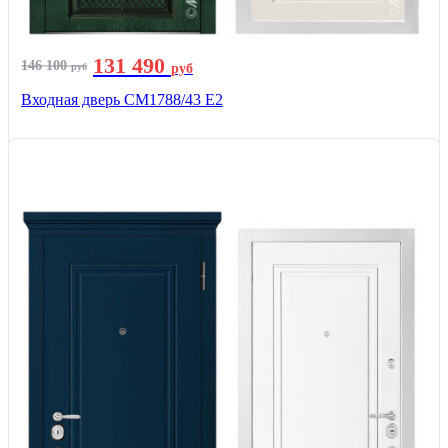
131 490
146 100
руб
руб
Входная дверь СМ1788/43 E2