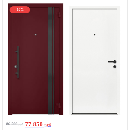
-10%
77 850
86 500
руб
руб