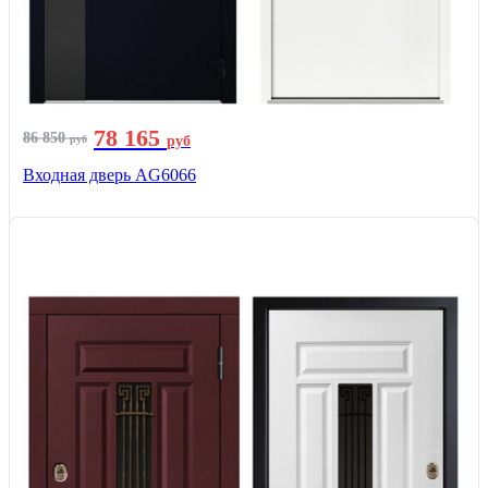
78 165
86 850
руб
руб
Входная дверь AG6066