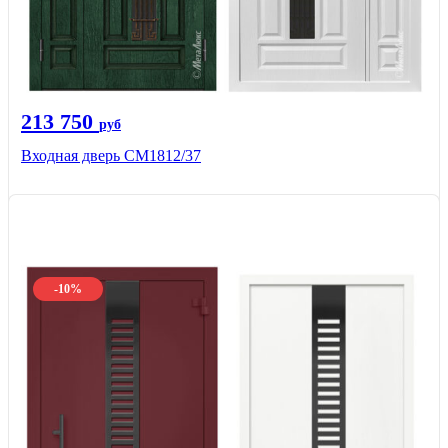
213 750
руб
Входная дверь СМ1812/37
-10%