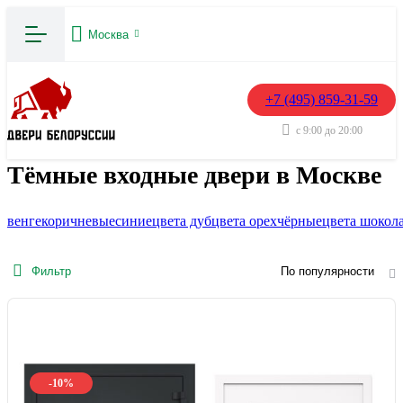
Москва
+7 (495) 859-31-59
с 9:00 до 20:00
Тёмные входные двери в Москве
венге
коричневые
синие
цвета дуб
цвета орех
чёрные
цвета шокол
Фильтр
По популярности
-10%