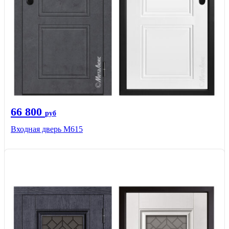
66 800
руб
Входная дверь М615