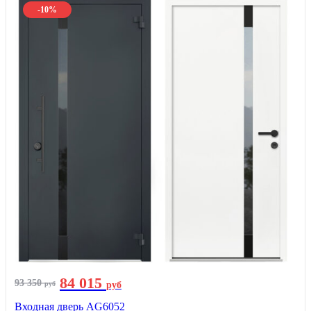
-10%
84 015
93 350
руб
руб
Входная дверь AG6052