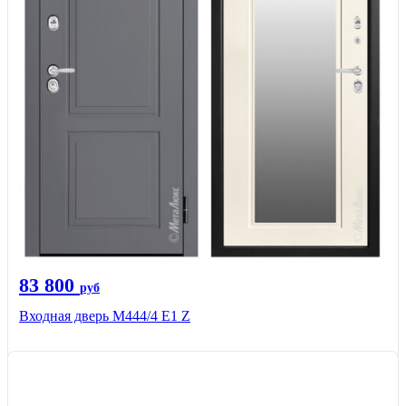
83 800
руб
Входная дверь М444/4 Е1 Z