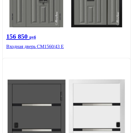
156 850
руб
Входная дверь СМ1560/43 Е