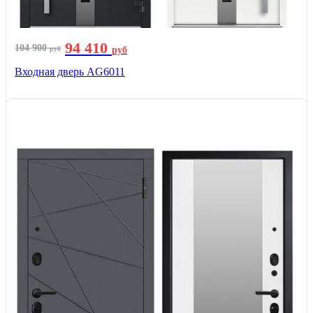
94 410
104 900
руб
руб
Входная дверь AG6011