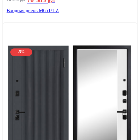
руб
руб
Входная дверь М651/1 Z
-5%