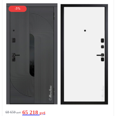
-5%
65 218
68 650
руб
руб