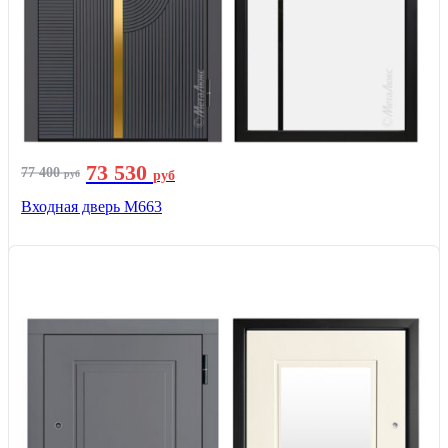
73 530
77 400
руб
руб
Входная дверь М663