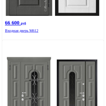
66 600
руб
Входная дверь М612