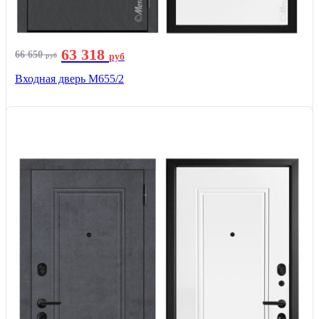
63 318
66 650
руб
руб
Входная дверь М655/2