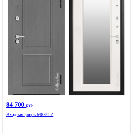
84 700
руб
Входная дверь M83/1 Z