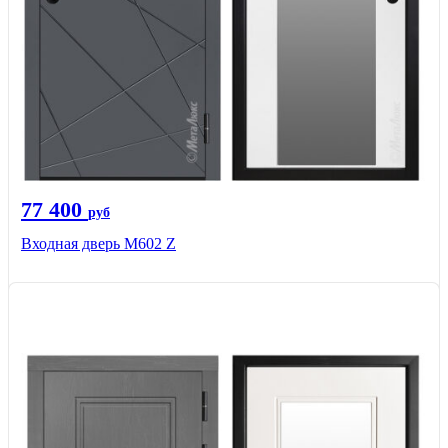
77 400
руб
Входная дверь М602 Z