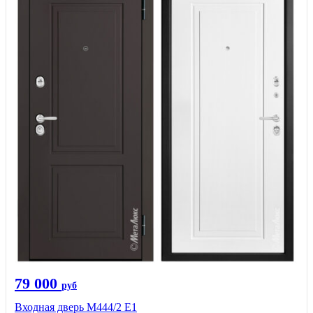
79 000
руб
Входная дверь М444/2 E1