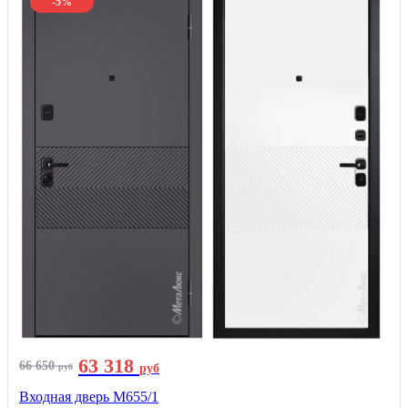
-5%
63 318
66 650
руб
руб
Входная дверь М655/1