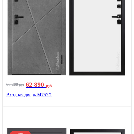
62 890
66 200
руб
руб
Входная дверь М757/1