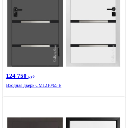
124 750
руб
Входная дверь CМ1210/65 Е