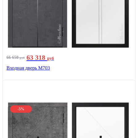
63 318
66 650
руб
руб
Входная дверь М703
-5%