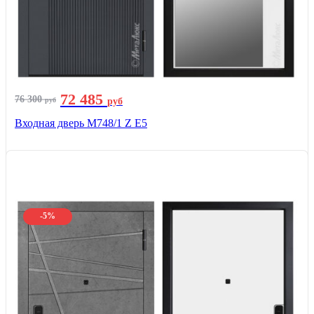
72 485
76 300
руб
руб
Входная дверь М748/1 Z Е5
-5%