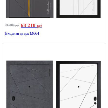
68 210
71 800
руб
руб
Входная дверь М664