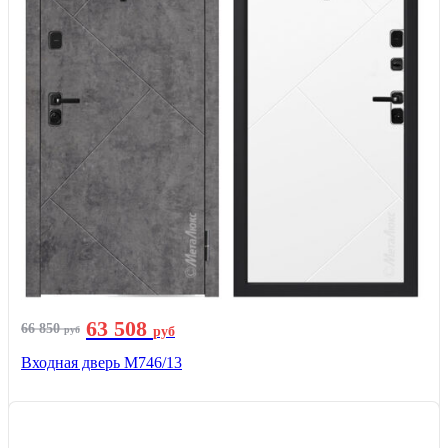
63 508
66 850
руб
руб
Входная дверь М746/13