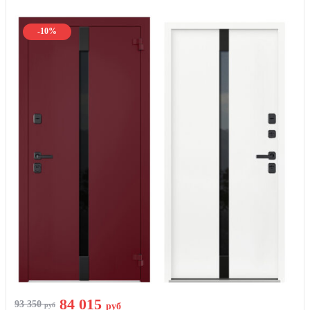
-10%
84 015
93 350
руб
руб