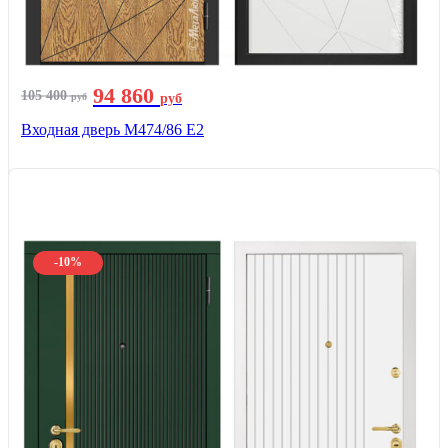
94 860
105 400
руб
руб
Входная дверь М474/86 Е2
-10%