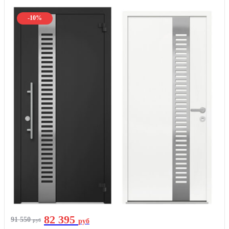
-10%
82 395
91 550
руб
руб