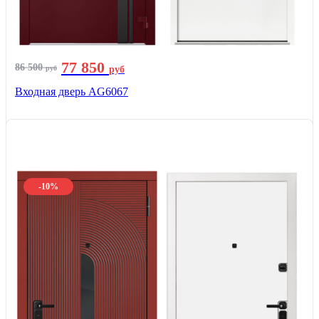
77 850
86 500
руб
руб
Входная дверь AG6067
-10%