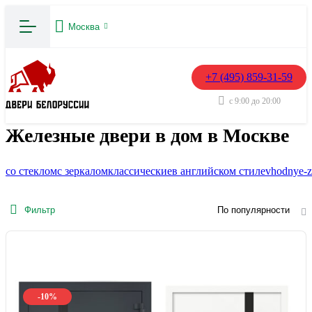
Москва
+7 (495) 859-31-59
с 9:00 до 20:00
Железные двери в дом в Москве
со стеклом
с зеркалом
классические
в английском стиле
vhodnye-z
Фильтр
По популярности
-10%