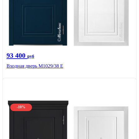
93 400
руб
Входная дверь М1029/38 E
-10%