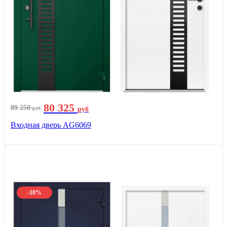
80 325
89 250
руб
руб
Входная дверь AG6069
-10%