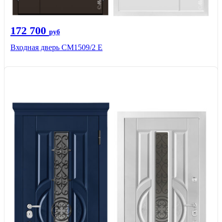
172 700
руб
Входная дверь CМ1509/2 Е