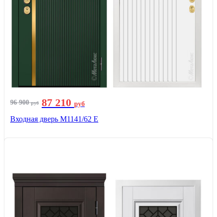
87 210
96 900
руб
руб
Входная дверь М1141/62 Е