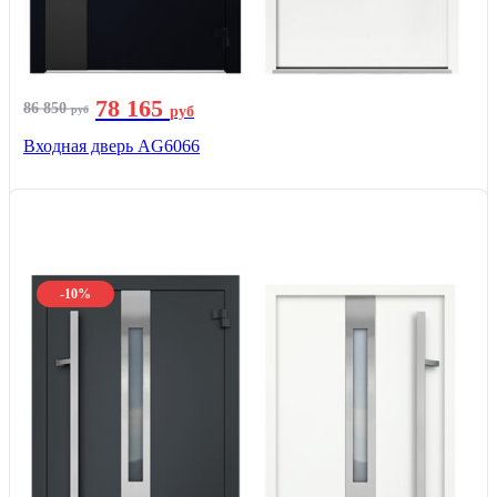
78 165
86 850
руб
руб
Входная дверь AG6066
-10%