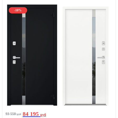
-10%
84 195
93 550
руб
руб