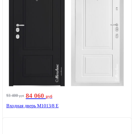
84 060
93 400
руб
руб
Входная дверь М1013/8 E