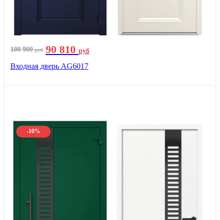
90 810
100 900
руб
руб
Входная дверь AG6017
-10%