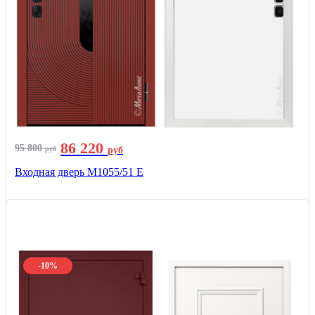
86 220
95 800
руб
руб
Входная дверь М1055/51 Е
-10%