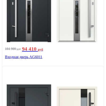
94 410
104 900
руб
руб
Входная дверь AG6011