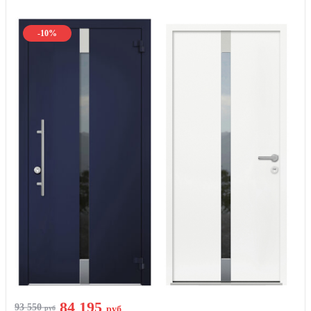
-10%
84 195
93 550
руб
руб