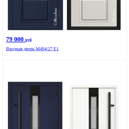
79 000
руб
Входная дверь М494/27 Е1