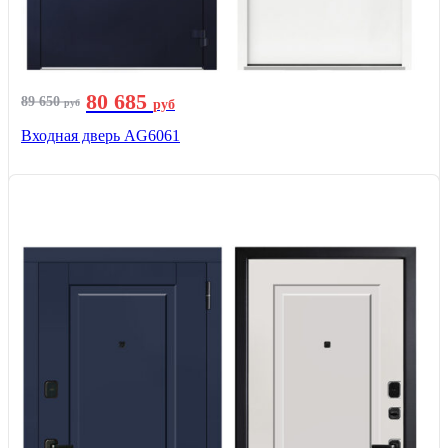
80 685
89 650
руб
руб
Входная дверь AG6061