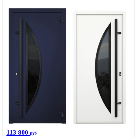
113 800
руб