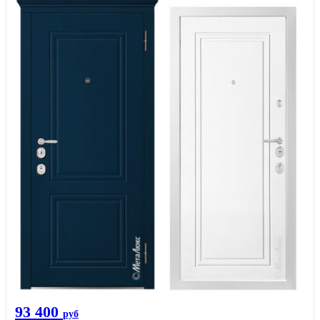
93 400
руб