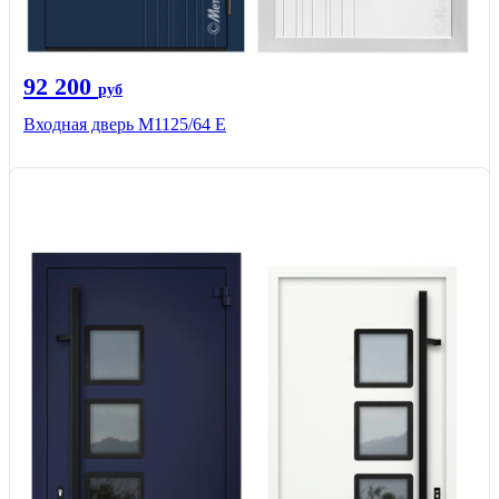
92 200
руб
Входная дверь М1125/64 Е