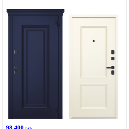
98 400
руб