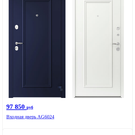
97 850
руб
Входная дверь AG6024