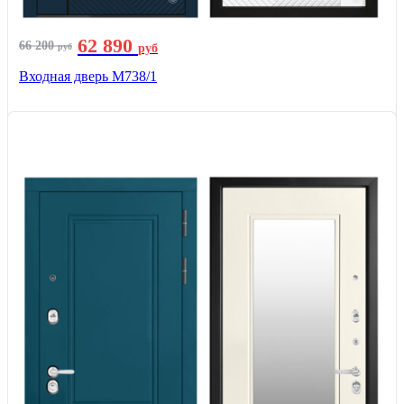
62 890
66 200
руб
руб
Входная дверь М738/1