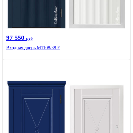
97 550
руб
Входная дверь М1108/38 E