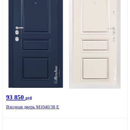
93 850
руб
Входная дверь М1040/38 Е