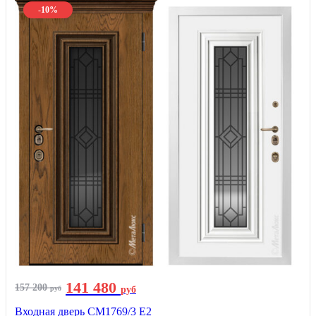
-10%
141 480
157 200
руб
руб
Входная дверь СМ1769/3 Е2