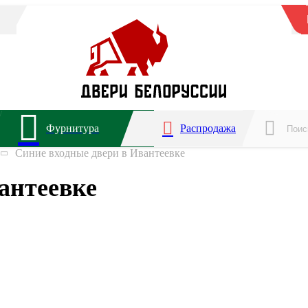
Фурнитура
Распродажа
Синие входные двери в Ивантеевке
антеевке