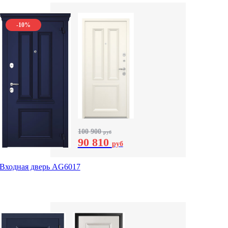
-10%
100 900
руб
90 810
руб
Входная дверь AG6017