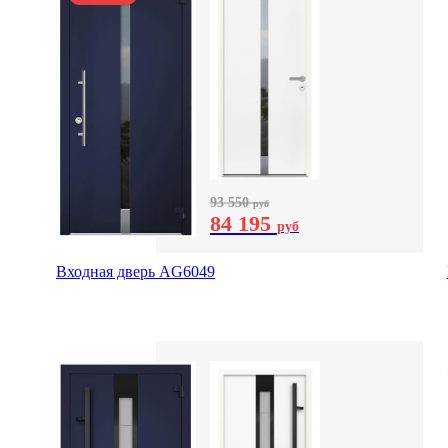
93 550
руб
84 195
руб
Входная дверь AG6049