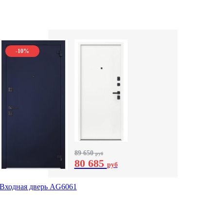
-10%
89 650
руб
80 685
руб
Входная дверь AG6061