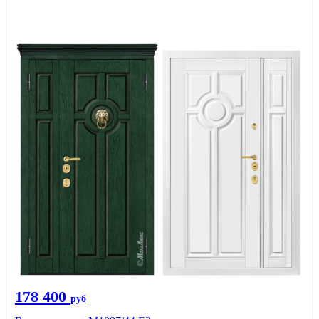
178 400
руб