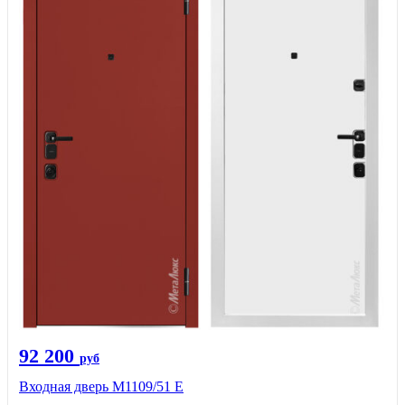
92 200
руб
Входная дверь М1109/51 E