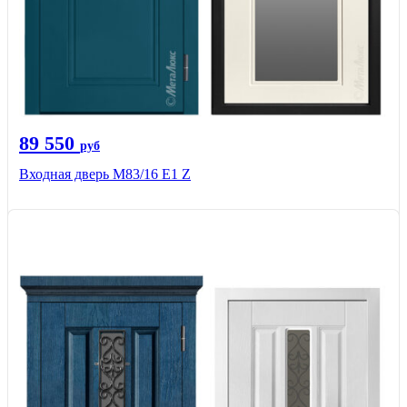
89 550
руб
Входная дверь M83/16 Е1 Z