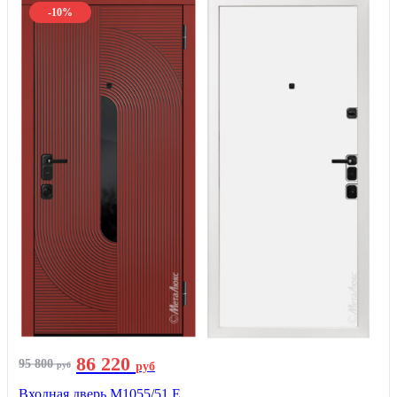
-10%
86 220
95 800
руб
руб
Входная дверь М1055/51 Е