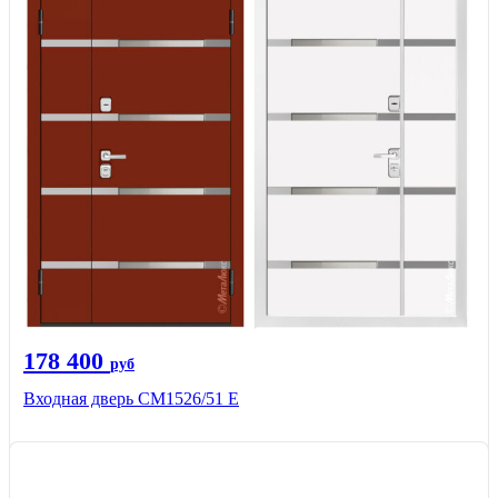
178 400
руб
Входная дверь CМ1526/51 Е