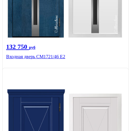
132 750
руб
Входная дверь СМ1721/46 Е2