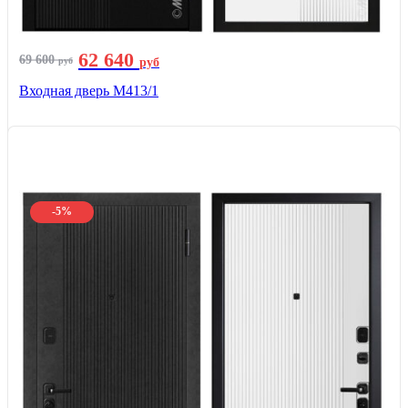
62 640
69 600
руб
руб
Входная дверь М413/1
-5%