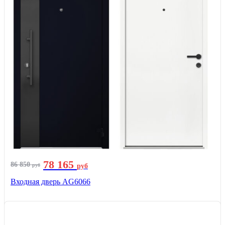
78 165
86 850
руб
руб
Входная дверь AG6066