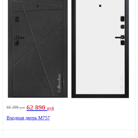
62 890
66 200
руб
руб
Входная дверь М757