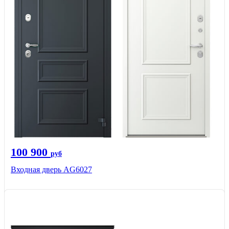
100 900
руб
Входная дверь AG6027