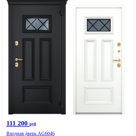
111 200
руб
Входная дверь AG6046