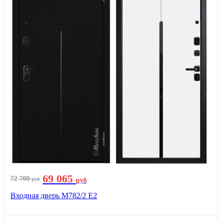
69 065
72 700
руб
руб
Входная дверь М782/2 E2