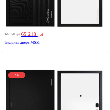
65 218
68 650
руб
руб
Входная дверь М651
-5%