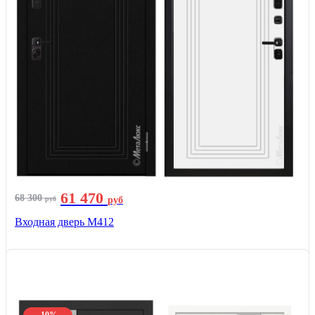
61 470
68 300
руб
руб
Входная дверь М412