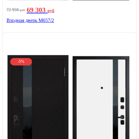
69 303
72 950
руб
руб
Входная дверь М657/2
-5%