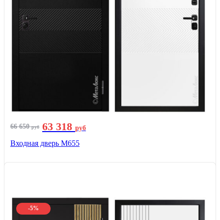
63 318
66 650
руб
руб
Входная дверь М655
-5%