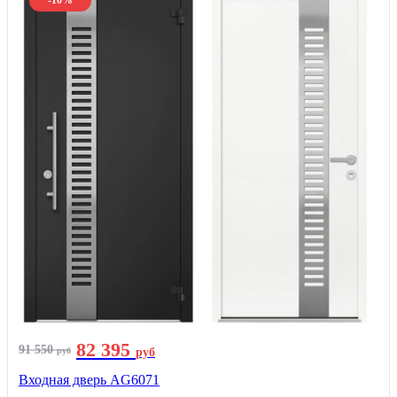
-10%
82 395
91 550
руб
руб
Входная дверь AG6071