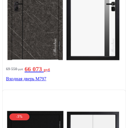
66 073
69 550
руб
руб
Входная дверь М797
-5%