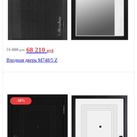
68 210
71 800
руб
руб
Входная дверь М748/5 Z
-10%