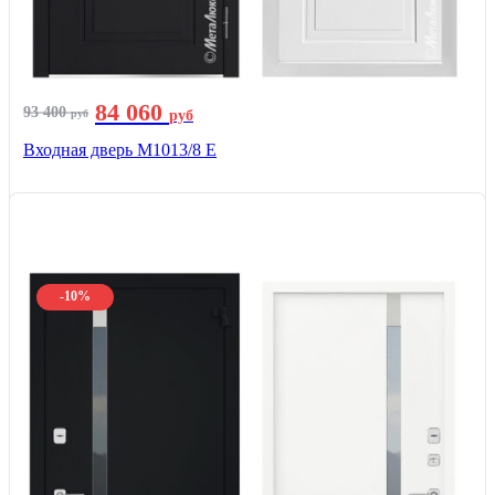
84 060
93 400
руб
руб
Входная дверь М1013/8 E
-10%