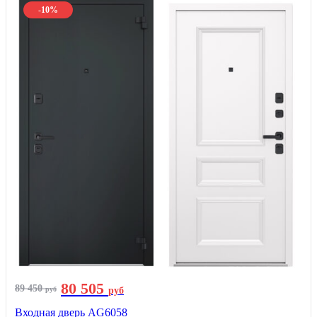
-10%
80 505
89 450
руб
руб
Входная дверь AG6058