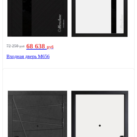
68 638
72 250
руб
руб
Входная дверь М656