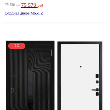
75 573
79 550
руб
руб
Входная дверь М651 Z
-5%