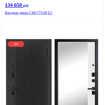
134 650
руб
Входная дверь СМ1775/49 Е2
-5%