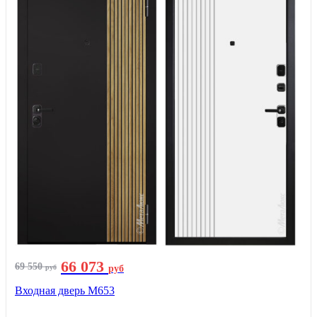
66 073
69 550
руб
руб
Входная дверь М653