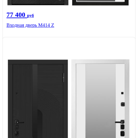
77 400
руб
Входная дверь М414 Z