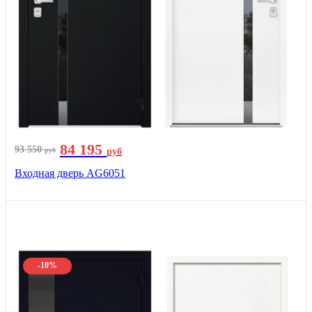
84 195
93 550
руб
руб
Входная дверь AG6051
-10%