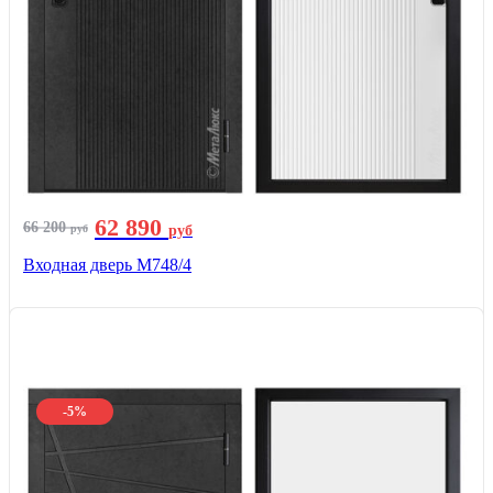
62 890
66 200
руб
руб
Входная дверь М748/4
-5%