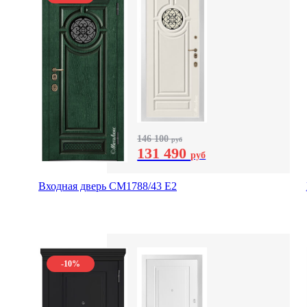
146 100
руб
131 490
руб
Входная дверь СМ1788/43 E2
-10%