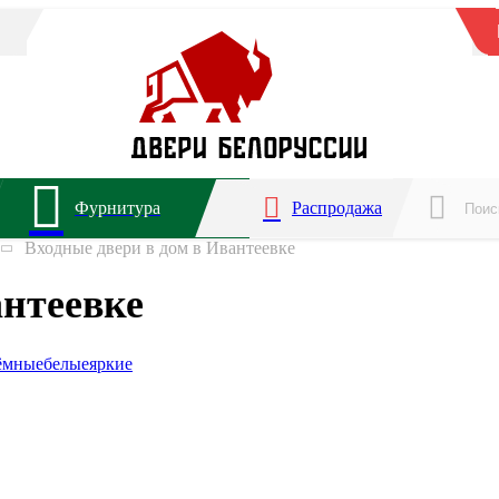
Фурнитура
Распродажа
Входные двери в дом в Ивантеевке
антеевке
ёмные
белые
яркие