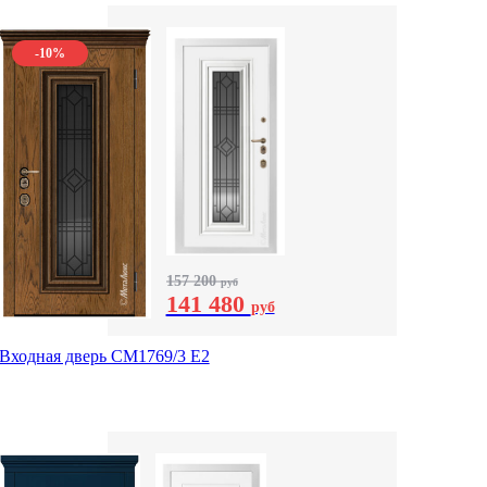
-10%
157 200
руб
141 480
руб
Входная дверь СМ1769/3 Е2