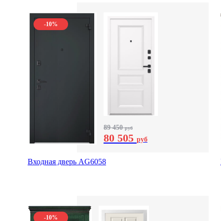
-10%
89 450
руб
80 505
руб
Входная дверь AG6058
-10%