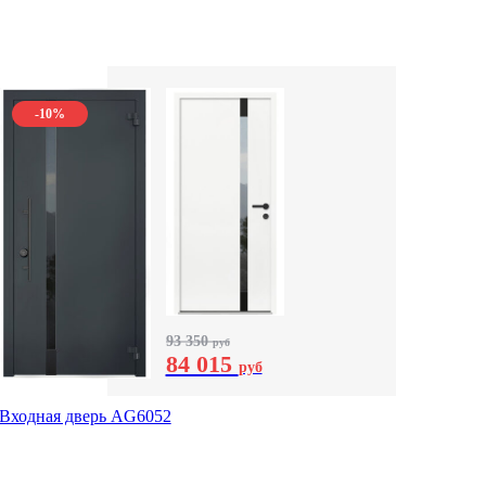
-10%
93 350
руб
84 015
руб
Входная дверь AG6052