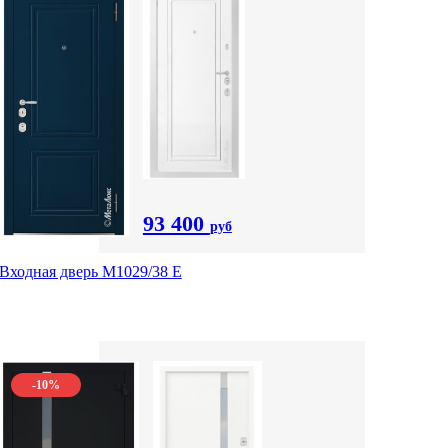
93 400
руб
Входная дверь М1029/38 E
-10%