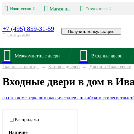
Магазины
Ивантеевка
Покупателю
+7 (495) 859-31-59
Получить консультацию
с 9:00 до 20:00
Межкомнатные двери
Входные двери
Главная страница
Каталог дверей
Двери в Ивантеевке
Входные двери в дом в Ив
со стеклом
с зеркалом
классические
в английском стиле
светлые
т
Распродажа
Наличие