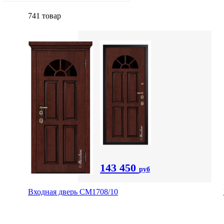
741 товар
143 450
руб
Входная дверь CМ1708/10