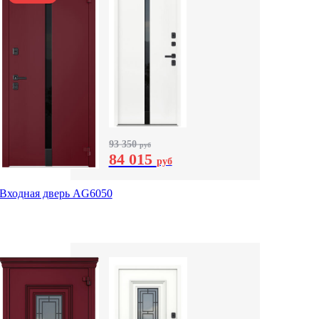
93 350
руб
84 015
руб
Входная дверь AG6050