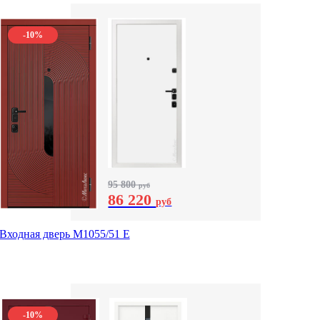
-10%
95 800
руб
86 220
руб
Входная дверь М1055/51 Е
-10%