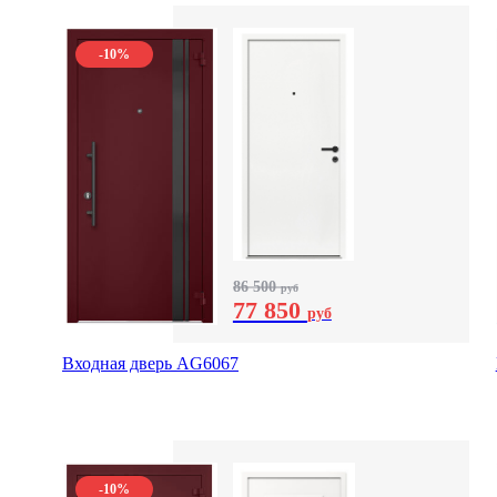
-10%
86 500
руб
77 850
руб
Входная дверь AG6067
-10%