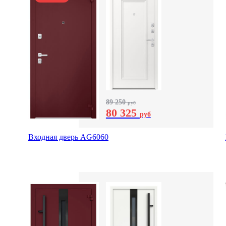
89 250
руб
80 325
руб
Входная дверь AG6060