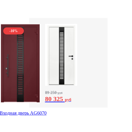
-10%
89 250
руб
80 325
руб
Входная дверь AG6070