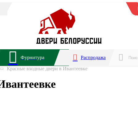
Фурнитура
Распродажа
Красные входные двери в Ивантеевке
Ивантеевке