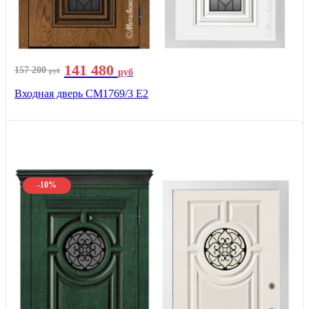
141 480
157 200
руб
руб
Входная дверь СМ1769/3 Е2
-10%