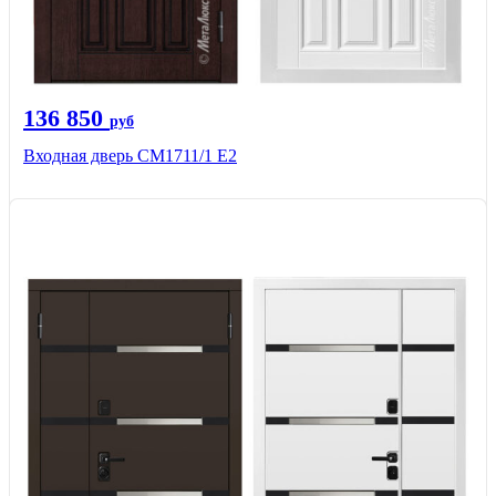
136 850
руб
Входная дверь CМ1711/1 Е2