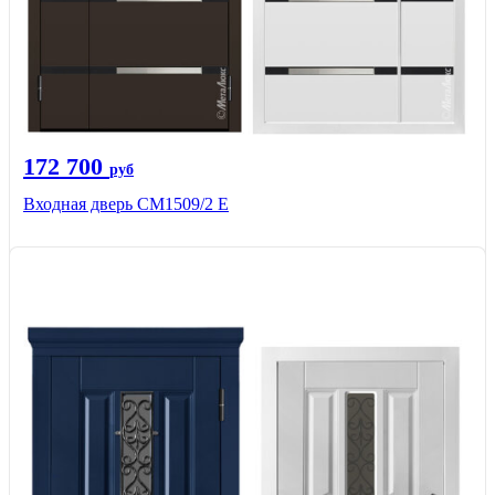
172 700
руб
Входная дверь CМ1509/2 Е