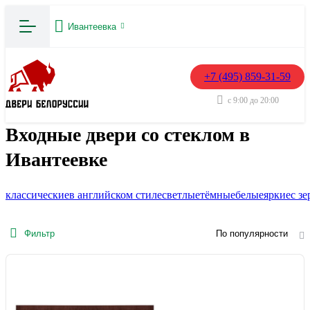
Ивантеевка
+7 (495) 859-31-59
с 9:00 до 20:00
Входные двери со стеклом в
Ивантеевке
классические
в английском стиле
светлые
тёмные
белые
яркие
с з
Фильтр
По популярности