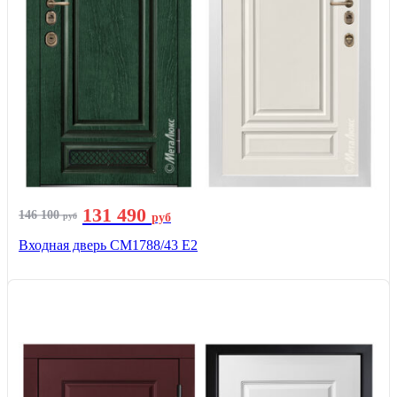
131 490
146 100
руб
руб
Входная дверь СМ1788/43 E2