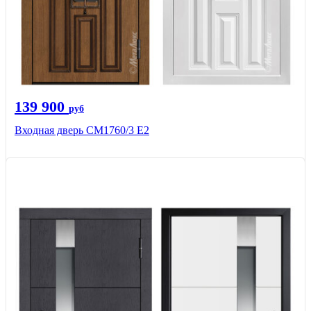
139 900
руб
Входная дверь CМ1760/3 Е2