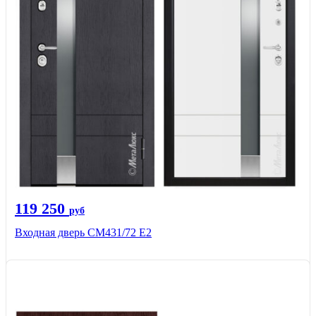
119 250
руб
Входная дверь СМ431/72 Е2