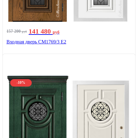
141 480
157 200
руб
руб
Входная дверь СМ1769/3 Е2
-10%