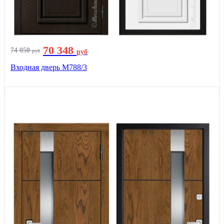
70 348
74 050
руб
руб
Входная дверь М788/3