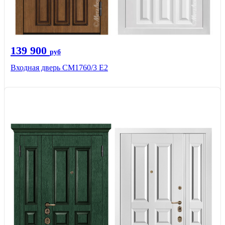
139 900
руб
Входная дверь CМ1760/3 Е2