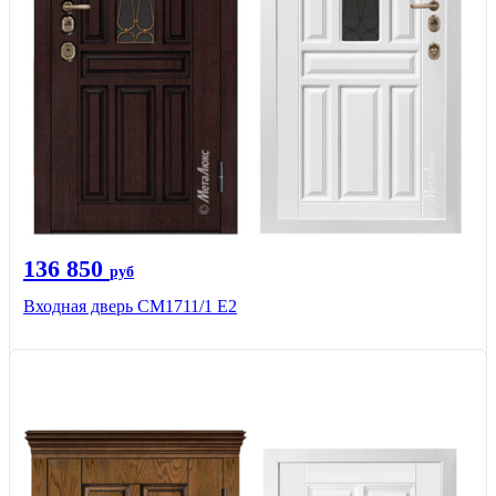
136 850
руб
Входная дверь CМ1711/1 Е2