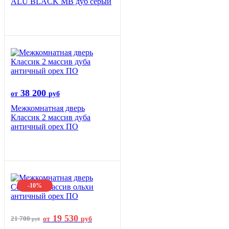
ALU BLACK MB дуб серый
38 200
от
руб
Межкомнатная дверь
Классик 2 массив дуба
античный орех ПО
-10%
19 530
21 700
от
руб
руб