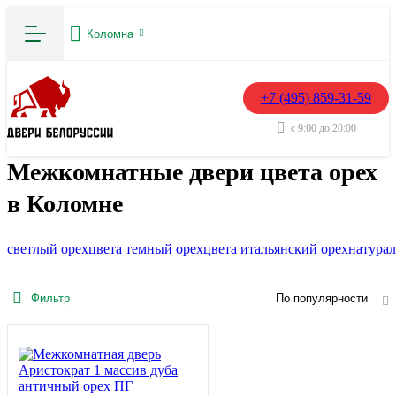
Коломна
+7 (495) 859-31-59
с 9:00 до 20:00
Межкомнатные двери цвета орех
в Коломне
светлый орех
цвета темный орех
цвета итальянский орех
натура
Фильтр
По популярности