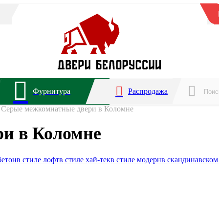
Фурнитура
Распродажа
Серые межкомнатные двери в Коломне
и в Коломне
бетон
в стиле лофт
в стиле хай-тек
в стиле модерн
в скандинавском