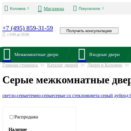
Магазины
Коломна
Покупателю
+7 (495) 859-31-59
Получить консультацию
с 9:00 до 20:00
Межкомнатные двери
Входные двери
Главная страница
Каталог дверей
Двери в Коломне
Серые межкомнатные двер
светло-серые
темно-серые
серые со стеклом
цвета серый дуб
под 
Распродажа
Наличие