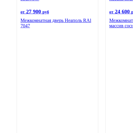
27 900
24 600
от
руб
от
Межкомнатная дверь Неаполь RAl
Межкомнатн
7047
массив сос