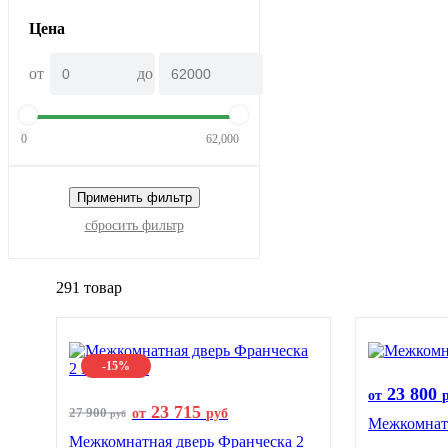
Цена
от
до
0
62,000
Применить фильтр
сбросить фильтр
291 товар
-15%
23 800
от
23 715
27 900
от
руб
руб
Межкомнатн
Межкомнатная дверь Франческа 2