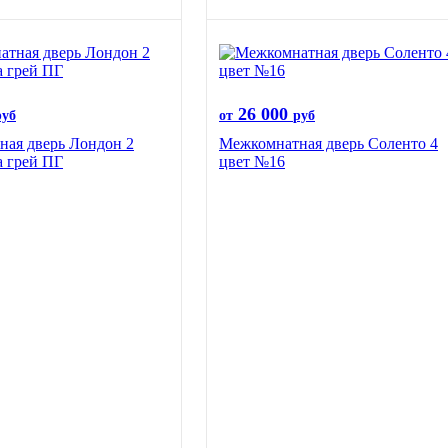
26 000
руб
от
руб
ая дверь Лондон 2
Межкомнатная дверь Соленто 4
а грей ПГ
цвет №16