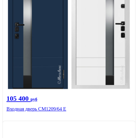
105 400
руб
Входная дверь CМ1209/64 Е