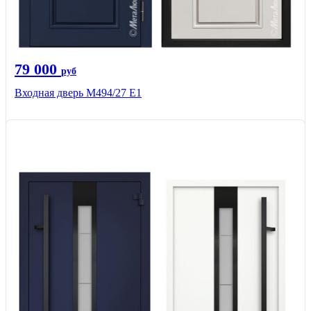
79 000
руб
Входная дверь М494/27 Е1