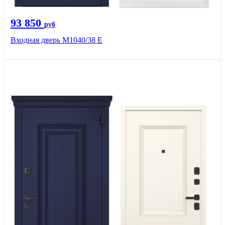
93 850
руб
Входная дверь М1040/38 Е