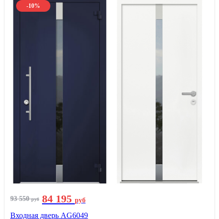
-10%
84 195
93 550
руб
руб
Входная дверь AG6049