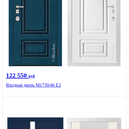
122 550
руб
Входная дверь М1730/46 Е2