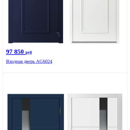
97 850
руб
Входная дверь AG6024