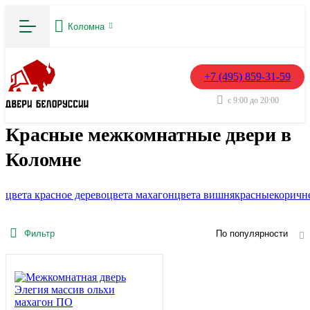
Коломна
+7 (495) 859-31-59
с 9:00 до 20:00
Красные межкомнатные двери в
Коломне
цвета красное дерево
цвета махагон
цвета вишня
красные
коричн
Фильтр
По популярности