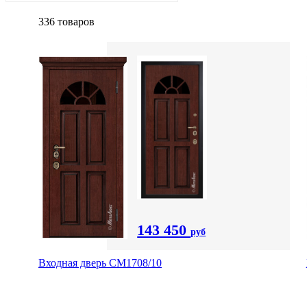
336 товаров
143 450
руб
Входная дверь CМ1708/10