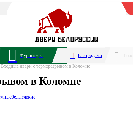
Фурнитура
Распродажа
Входные двери с терморазрывом в Коломне
рывом в Коломне
ёмные
белые
яркие