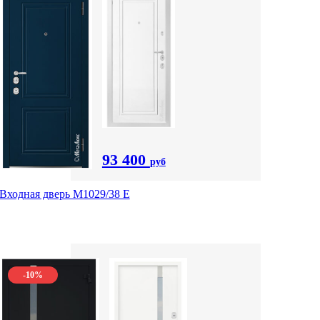
93 400
руб
Входная дверь М1029/38 E
-10%