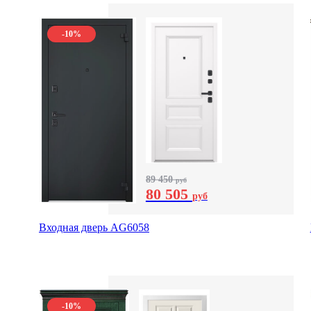
-10%
89 450
руб
80 505
руб
Входная дверь AG6058
-10%