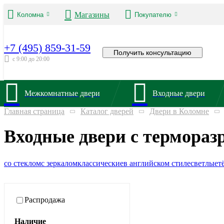
Магазины
Коломна
Покупателю
+7 (495) 859-31-59
Получить консультацию
с 9:00 до 20:00
Межкомнатные двери
Входные двери
Главная страница
Каталог дверей
Двери в Коломне
Входные двери с термораз
со стеклом
с зеркалом
классические
в английском стиле
светлые
т
Распродажа
Наличие