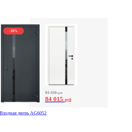
-10%
93 350
руб
84 015
руб
Входная дверь AG6052