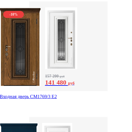
-10%
157 200
руб
141 480
руб
Входная дверь СМ1769/3 Е2