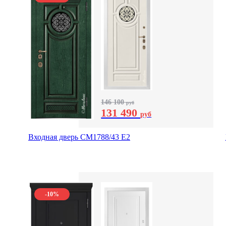
146 100
руб
131 490
руб
Входная дверь СМ1788/43 E2
-10%